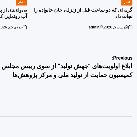
اخبار
اخبار
POSTED
POSTED
IN
IN
گربه‌ای که دو ساعت قبل از زلزله، جان خانواده را
بی‌وای‌دی از 
نجات داد
آب رونمایی کر
آگوست 5, 2026
admin
جولای 25, 2026
on
Posted
on
by
راهبری
Previous:
ابلاغ اولویت‌های “جهش تولید” از سوی رییس مجلس ب
نوشته
کمیسیون حمایت از تولید ملی و مرکز پژوهش‌ها