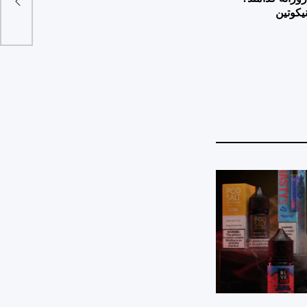
یکوتین