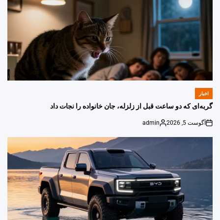
اخبار
POSTED
IN
گربه‌ای که دو ساعت قبل از زلزله، جان خانواده را نجات داد
آگوست 5, 2026
admin
Posted
on
by