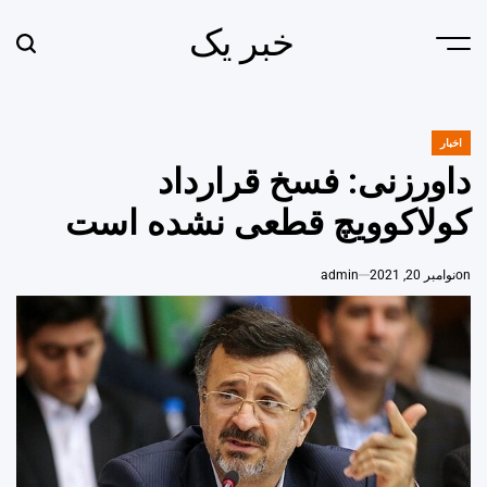
Ski
خبر یک
t
earch
Menu
conten
اخبار
POSTED
IN
داورزنی: فسخ قرارداد
کولاکوویچ قطعی نشده است
on
نوامبر 20, 2021
admin