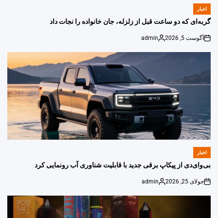
اخبار
POSTED
IN
گربه‌ای که دو ساعت قبل از زلزله، جان خانواده را نجات داد
آگوست 5, 2026
admin
Posted
on
by
اخبار
POSTED
IN
بی‌وای‌دی از پیکاپ برقی جدید با قابلیت شناوری آب رونمایی کرد
جولای 25, 2026
admin
Posted
on
by