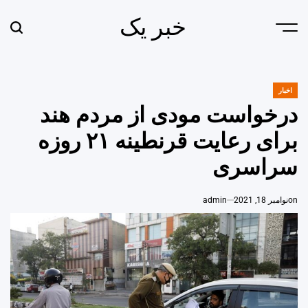
Ski
خبر یک
t
earch
Menu
conten
اخبار
POSTED
IN
درخواست مودی از مردم هند
برای رعایت قرنطینه ۲۱ روزه
سراسری
on
نوامبر 18, 2021
admin