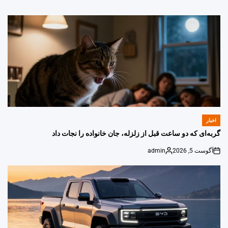
اخبار
POSTED
IN
گربه‌ای که دو ساعت قبل از زلزله، جان خانواده را نجات داد
آگوست 5, 2026
admin
Posted
on
by