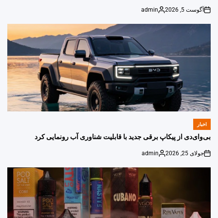
آگوست 5, 2026
admin
Posted
on
by
اخبار
POSTED
IN
بی‌وای‌دی از پیکاپ برقی جدید با قابلیت شناوری آب رونمایی کرد
جولای 25, 2026
admin
Posted
on
by