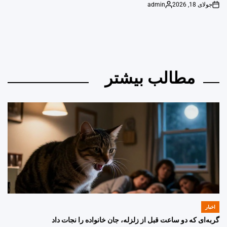
جولای 18, 2026
admin
Posted
on
by
مطالب بیشتر
اخبار
POSTED
IN
گربه‌ای که دو ساعت قبل از زلزله، جان خانواده را نجات داد