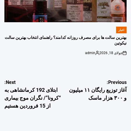
اخبار
POSTED
IN
بهترین سالت ها برای مصرف روزانه کدامند؟ راهنمای انتخاب بهترین سالت
نیکوتین
جولای 18, 2026
admin
Posted
on
by
راهبری
Next:
Previous:
آغاز توزیع رایگان ۱۱ میلیون
ابتلای 192 کرمانشاهی به
نوشته
و ۳۰۰ هزار ماسک
“کرونا”/ نگران موج بیماری
از 15 فروردین هستیم