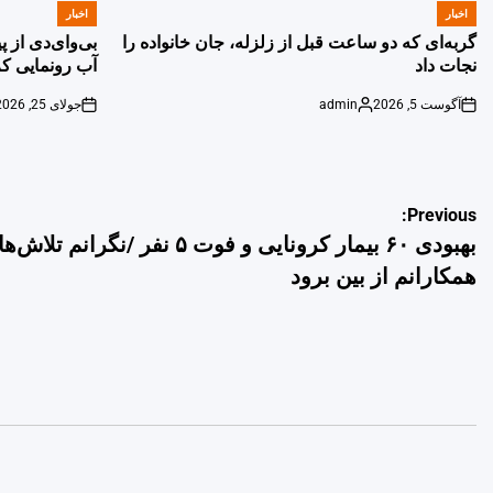
اخبار
اخبار
POSTED
POSTED
IN
IN
گربه‌ای که دو ساعت قبل از زلزله، جان خانواده را
بی‌وای‌دی از 
نجات داد
آب رونمایی کر
آگوست 5, 2026
admin
جولای 25, 2026
on
Posted
on
by
راهبری
Previous:
بهبودی ۶۰ بیمار کرونایی و فوت ۵ نفر /نگرانم تلا
نوشته
همکارانم از بین برود