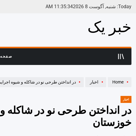
Ski
Today: شنبه, آگوست 8 2026
35
:
35
:
11
AM
t
conten
خبر یک
صفحه 
Home
اخبار
در انداختن طرحی نو در شاکله و شیوه اجرای
اخبار
POSTED
IN
در انداختن طرحی نو در شاکله و 
خوزستان