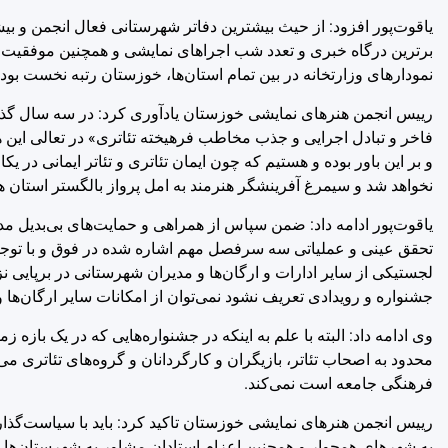
یاقوت‌پور افزود: از حیث بیشترین دفاتر شهرستانی فعال انجمن و بی
برترین درگاه خبری و تعدد شب اجراهای نمایشی و همچنین موفقیت بی‌
نمودارهای وزارتخانه در بین تمام استان‌ها، خوزستان رتبه نخست بوده
رییس انجمن هنرهای نمایشی خوزستان یادآوری کرد: در سه سال گذش
فاخر و تبادل اجرایی و جذب مخاطب فرهیخته تئاتری» در تعالی این
و بر این باور بوده و هستیم که چون ایمان تئاتری و تئاتر ایمانی در 
نخواهد شد و سیمرغ آفرینشگر هنرمند به امل پرواز بالگستر استان هم
یاقوت‌پور ادامه داد: ضمن سپاس از همراهی و حمایت‌های بی‌بدیل مد
تحقق عینی و عملیاتی سه سرفصل مهم اشاره شده در فوق و با توجه
لجستیکی از سایر ادارات و ارگان‌ها و مدیران شهرستانی در برپایی نز
جشنواره و رویدادی تعریف نشود نمی‌توان از امکانات سایر ارگان‌ها
وی ادامه داد: البته با علم به اینکه در جشنواره‌هایی که در یک باز
محدود به اصحاب تئاتر، بازیگران و کارگردانان و گروه‌های تئاتری
فرهنگی جامعه است نمی‌کند.
رییس انجمن هنرهای نمایشی خوزستان تاکید کرد: باید با سیاست‌گذار
به شهرهای همجوار و همچنین اعزام استادان مشاور به شهرستان‌ها جه