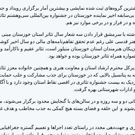
شترین گروه‌های ثبت شده نمایشی و بیشترین آمار برگزاری رویداد و جش
سابقه اخیر نماینده خوزستان در جشنواره بین‌المللی سی‌وهشتم تئاتر
 و در فراز و در برخی موارد نیز هم.
ته با سرمشق قرار دادن سه شعار سال تئاتر استان خوزستان مبنی ب
 هنر قدسی علی رغم عدم تحقق تفاهم‌نامه‌های مالی دو سال اخیر کو
یکان‌یکان هنرمندان استان خوزستان متبلور است، تئاتر عقیم و ناکارآمد و
واره همراه تئاتر خوزستان بوده و خواهد بود.
یرکل محترم ارشاد استان و معاونت هنری و همچنین خانواده معزز تئاتر
 به پتانسیل بالایی که در خوزستان برای جذب مشارکت و جلب حمایت‌
دیک به بیست جشنواره تئاتری در اقصی نقاط استان وجود دارد و با آگاهی
 و ادارات شهرستانی بهره گرفت.
ه زمانی دو و سه روزه و در سالن‌های با گنجایش محدود برگزار می‌شوند
 می‌شوند و این حلقه و فضای بسته هیچ کمکی به جذب مخاطب و هدف غا
ی و جهت‌دهی مجدد در راستای تعدد اجراها و تعمیم گستره جغرافیایی 
ت مشاوره از بدو انتخاب متون و تولید محور قرار دادن امور از توان 