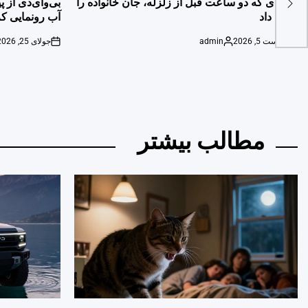
گربه‌ای که دو ساعت قبل از زلزله، جان خانواده را
بی‌وای‌دی از 
نجات داد
آب رونمایی کر
آگوست 5, 2026
admin
جولای 25, 2026
on
Posted
on
by
مطالب بیشتر