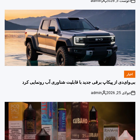
آگوست 5, 2026
admin
Posted
on
by
اخبار
POSTED
IN
بی‌وای‌دی از پیکاپ برقی جدید با قابلیت شناوری آب رونمایی کرد
جولای 25, 2026
admin
Posted
on
by