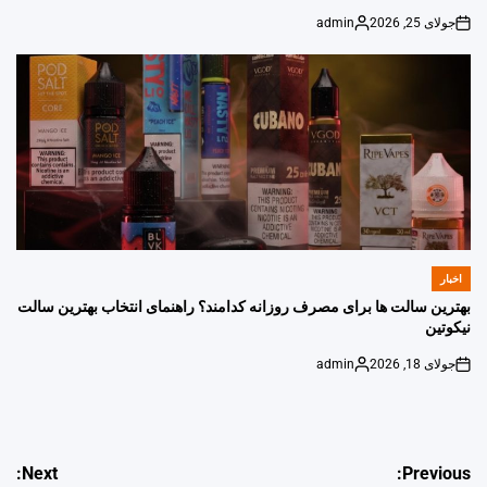
جولای 25, 2026
admin
Posted
on
by
اخبار
POSTED
IN
بهترین سالت ها برای مصرف روزانه کدامند؟ راهنمای انتخاب بهترین سالت
نیکوتین
جولای 18, 2026
admin
Posted
on
by
راهبری
Next:
Previous: