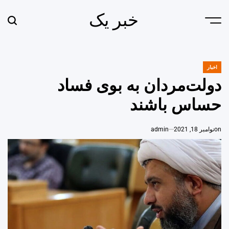
Ski
خبر یک
t
earch
Menu
conten
اخبار
POSTED
IN
دولت‌مردان به بوی فساد
حساس باشند
on
نوامبر 18, 2021
admin