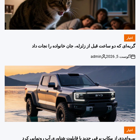
اخبار
POSTED
IN
گربه‌ای که دو ساعت قبل از زلزله، جان خانواده را نجات داد
آگوست 5, 2026
admin
Posted
on
by
اخبار
POSTED
IN
بی‌وای‌دی از پیکاپ برقی جدید با قابلیت شناوری آب رونمایی کرد