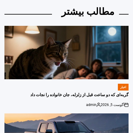
مطالب بیشتر
اخبار
POSTED
IN
گربه‌ای که دو ساعت قبل از زلزله، جان خانواده را نجات داد
آگوست 5, 2026
admin
Posted
on
by