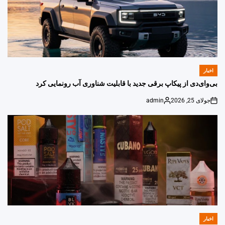
اخبار
POSTED
IN
بی‌وای‌دی از پیکاپ برقی جدید با قابلیت شناوری آب رونمایی کرد
جولای 25, 2026
admin
Posted
on
by
اخبار
POSTED