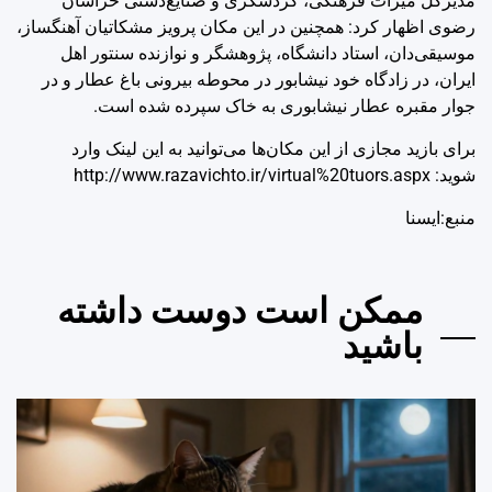
مدیرکل میراث فرهنگی، گردشگری و صنایع‌دستی خراسان
رضوی اظهار کرد: همچنین در این مکان پرویز مشکاتیان آهنگساز،
موسیقی‌دان، استاد دانشگاه، پژوهشگر و نوازنده سنتور اهل
ایران، در زادگاه خود نیشابور در محوطه بیرونی باغ عطار و در
جوار مقبره عطار نیشابوری به خاک سپرده‌ شده است.
برای بازید مجازی از این مکان‌ها می‌توانید به این لینک وارد
شوید: http://www.razavichto.ir/virtual%20tuors.aspx
منبع:ایسنا
ممکن است دوست داشته
باشید