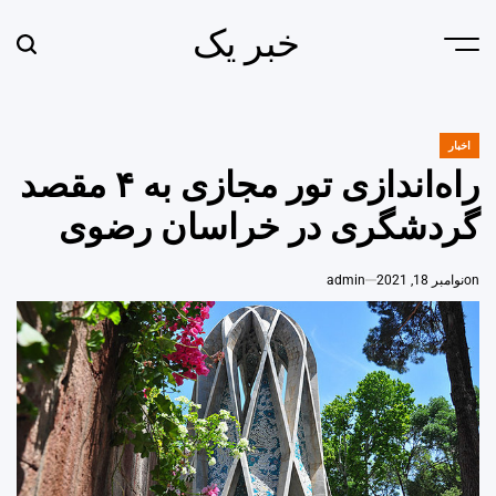
Ski
خبر یک
t
earch
Menu
conten
اخبار
POSTED
IN
راه‌اندازی تور مجازی به ۴ مقصد
گردشگری در خراسان رضوی
on
نوامبر 18, 2021
admin