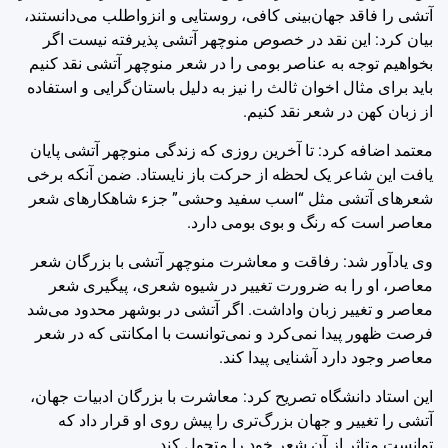
آتشی را فاقد جهان‌بینی کافی، روستایی و انزواطلب می‌دانستند،
بیان کرد: این نقد در خصوص منوچهر آتشی پذیرفته نیست اگر
بخواهیم توجه به عناصر بومی را در شعر منوچهر آتشی نقد کنیم
باید برای مثال اخوان ثالث را نیز به دلیل باستان‌گرایی و استفاده
از زبان کهن در شعر نقد کنیم.
معتمد اضافه کرد: تا آخرین روزی که زندگی منوچهر آتشی پایان
یافت این شاعر یک لحظه از حرکت باز نایستاد. ضمن آنکه برخی
شعرهای آتشی مثل “اسب سفید وحشی” جزء شاهکارهای شعر
معاصر است که رنگ و بوی بومی دارد.
وی یادآور شد: رفاقت و معاشرت منوچهر آتشی با بزرگان شعر
معاصر، او را به ضرورت تغییر در شیوه شعری، پیگیری شعر
معاصر و تغییر زبان واداشت. اگر آتشی در بوشهر محدود می‌شد
فرصت ظهور پیدا نمی‌کرد و نمی‌توانست با امکانتی که در شعر
معاصر وجود دارد آشنایی پیدا کند.
این استاد دانشگاه تصریح کرد: معاشرت با بزرگان ادبیات جهان،
آتشی را تغییر و جهان بزرگ‌تری را پیش روی او قرار داد که
توانست متاثر از آن شعر خود را متحول کند.