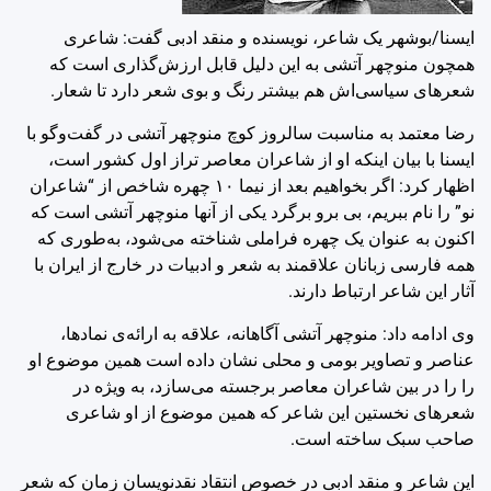
ایسنا/بوشهر
یک شاعر، نویسنده و منقد ادبی گفت: شاعری
همچون منوچهر آتشی به این دلیل قابل ارزش‌گذاری است که
شعرهای سیاسی‌اش هم بیشتر رنگ و بوی شعر دارد تا شعار.
رضا معتمد به مناسبت سالروز کوچ منوچهر آتشی در گفت‌وگو با
ایسنا با بیان اینکه او از شاعران معاصر تراز اول کشور است،
اظهار کرد: اگر بخواهیم بعد از نیما ۱۰ چهره شاخص از “شاعران
نو” را نام ببریم، بی برو برگرد یکی از آنها منوچهر آتشی است که
اکنون به عنوان یک چهره فراملی شناخته می‌شود، به‌طوری که
همه فارسی زبانان علاقمند به شعر و ادبیات در خارج از ایران با
آثار این شاعر ارتباط دارند.
وی ادامه داد: منوچهر آتشی آگاهانه، علاقه به ارائه‌ی نمادها،
عناصر و تصاویر بومی و محلی نشان داده است همین موضوع او
را را در بین شاعران معاصر برجسته می‌سازد، به ویژه در
شعرهای نخستین این شاعر که همین موضوع از او شاعری
صاحب سبک ساخته است.
این شاعر و منقد ادبی در خصوص انتقاد نقدنویسان زمان که شعر