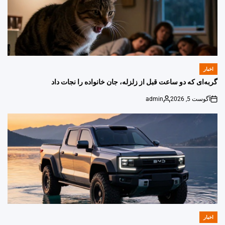
اخبار
POSTED
IN
گربه‌ای که دو ساعت قبل از زلزله، جان خانواده را نجات داد
آگوست 5, 2026
admin
Posted
on
by
اخبار
POSTED