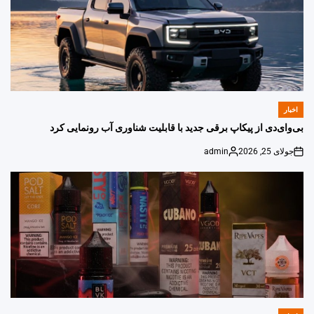
اخبار
POSTED
IN
بی‌وای‌دی از پیکاپ برقی جدید با قابلیت شناوری آب رونمایی کرد
جولای 25, 2026
admin
Posted
on
by