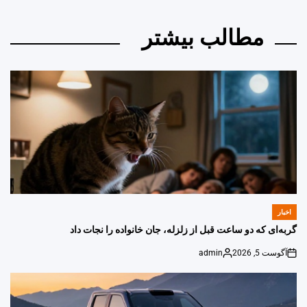
مطالب بیشتر
اخبار
POSTED
IN
گربه‌ای که دو ساعت قبل از زلزله، جان خانواده را نجات داد
آگوست 5, 2026
admin
Posted
on
by