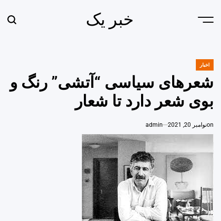
Ski
خبر یک
t
earch
Menu
conten
اخبار
POSTED
IN
شعرهای سیاسی “آتشی” رنگ و
بوی شعر دارد تا شعار
on
نوامبر 20, 2021
admin