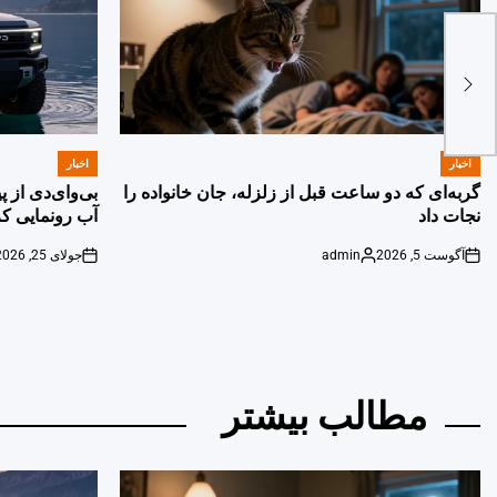
اخبار
اخبار
POSTED
POSTED
IN
IN
گربه‌ای که دو ساعت قبل از زلزله، جان خانواده را
بی‌وای‌دی از 
نجات داد
آب رونمایی کر
آگوست 5, 2026
admin
جولای 25, 2026
on
Posted
on
by
مطالب بیشتر