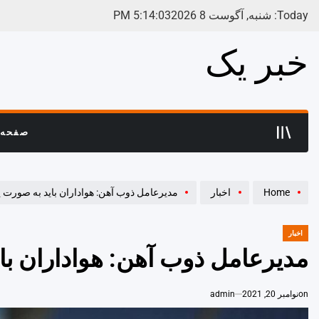
Ski
Today: شنبه, آگوست 8 2026
04
:
14
:
5
PM
t
conten
خبر یک
صفحه 
Home
اخبار
مدیرعامل ذوب آهن: هواداران باید به صورت ی
اخبار
POSTED
IN
مدیرعامل ذوب آهن: هواداران با
on
نوامبر 20, 2021
admin