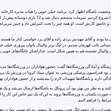
 و وضعیت باشگاه اظهار کرد: برنامه خیلی خوبی را هیات مدیره کارخانه 
باشگاه از مرداد ماه شروع کرد و اولین تیمی بودیم که تمرینات‌مان را شروع کردیم. 
د و عاشق کارش است. او همه چیز را تحت کنترلش داد و چنین مربی‌ای
ان ما بودند و آقای مهندس یزدی زاده و آقای یزد خواستی کنار ما هستن
میدانی نائب قهرمان شدیم، در لیگ برتر والیبال بانوان پیروزی خیلی خو
در والیبال نشسته هم به همین شکل است. خداراشکر جایگاه‌های خوبی ر
اه و آمادگی ورزشگاه‌ها گفت: حضور هواداران در ورزشگاه‌ها می‌توان
ر بود فدراسیون پزشکی ورزشی به عنوان ستاد کرونا در ورزش یک پر
دگی دارند و باشگاه‌ها تمهیدات لازم را بیندیشند و از حضور هواداران به
ند و به نظر من بهتر بود آن پروتکل به باشگاه‌ها ارسال می‌شد و یک ه
صورت یکسان به ورزشگاه‌ها بروند نه این‌که یک تیم خاص این کار را ان
 شرایط را فراهم کنیم.
ن تغییرات برای وجهه لیگ خوب نیست. یک مبحثی به نام تصویر سازی ذهن