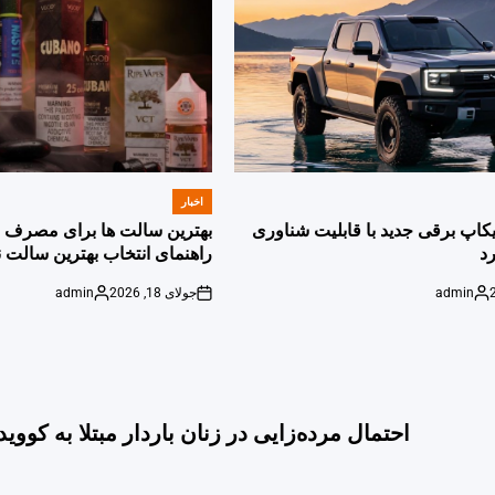
اخبار
POSTED
IN
پیکاپ برقی جدید با قابلیت شناوری
بهترین سالت ها برای مصرف ر
د
راهنمای انتخاب بهترین سالت ن
admin
جولای 18, 2026
admin
Posted
on
Posted
by
by
احتمال مرده‌زایی در زنان باردار مبتلا به کووید-۱۹ بیشتر اس