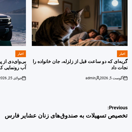
اخبار
اخبار
POSTED
POSTED
IN
IN
گربه‌ای که دو ساعت قبل از زلزله، جان خانواده را
بی‌وای‌دی از 
نجات داد
آب رونمایی کر
آگوست 5, 2026
admin
جولای 25, 2026
on
Posted
on
by
راهبری
Previous:
تخصیص تسهیلات به صندوق‌های زنان عشایر فارس
نوشته