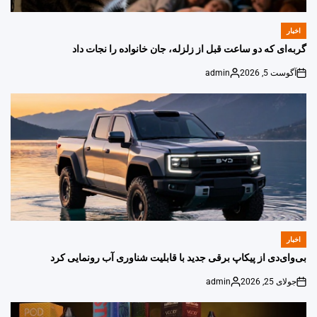
اخبار
POSTED
IN
گربه‌ای که دو ساعت قبل از زلزله، جان خانواده را نجات داد
آگوست 5, 2026
admin
Posted
on
by
اخبار
POSTED
IN
بی‌وای‌دی از پیکاپ برقی جدید با قابلیت شناوری آب رونمایی کرد
جولای 25, 2026
admin
Posted
on
by