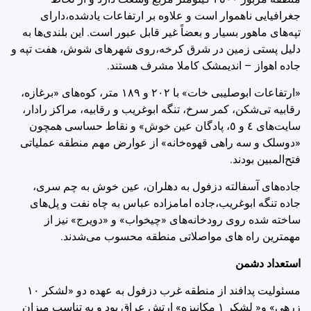
جغرافیایی ناهموار است و علاوه بر ارتفاعات یادشده،دارای
تپه‌های ماهور بسیار و بعضاً غیر قابل عبور است. این بلندی‌ها به
دلیل پستی زمین در شرق کرخه،روی شهرهای شوش، هفت تپه و
جاده اهواز – اندیمشک کاملا مشرف هستند.
«ارتفاعات ابوصلیبی خات» با ‌٢٠٢ و ‌١٨٩ متر، کوه‌های «برغازه،
رقابیه تی‌شکن، کمر سرخ، تنگه ابوغریب و رقابیه، مراکز رادار،
سایت‌های ‌٤ و ‌٥، پادگان عین خوش» و نقاط حساسی همچون
«دوسلک و سه راهی قهوه‌خانه» از عوارض مهم منطقه عملیاتی
فتح‌المبین بودند.
جاده‌های آسفالته دزفول به دهلران، عین خوش به چم سری،
جاده تنگه ابوغریب،جاده امامزاده عباس به چاه نفت و پل‌های
ساخته شده روی رودخانه‌های «چیخواب» و «دویرج» نیز از
مهمترین راه های مواصلاتی منطقه محسوب می‌شدند.
استعداد دشمن
مسئولیت پدافند از منطقه غرب دزفول به عهده دو «لشکر ‌١٠
زرهی» و« لشکر ‌١ مکانیزه» ارتش عراق بود و به تناسب میزان