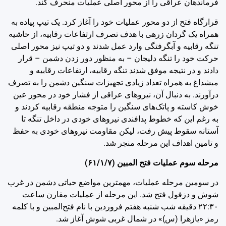
فرماندهان عراقی را از محور اصلی عملیات منحرف کند.
قرارگاه فتح از دو محور عملیات خود را آغاز کرد. یک تیپ پیاده به
همراه یک گردان زرهی با هدف تصرف ارتفاعات رقابیه، از حاشیه
تنگه رقابیه و آبگرفتگی وارد عمل شدند و دو تیپ نیز محور اصلی
حرکت خود را تنگه دلیجان – به منظور دور زدن دشمن – قرار
دادند و در نتیجه موفق شدند تنگه رقابیه، ارتفاعات رقابیه و
میشداغ به همراه تعداد زیادی تجهیزات سنگین دشمن را به تصرف
درآورند. به دنبال آن، نیروهای عراقی از فشار خود در محور عین
خوش کاسته و پاتک‌های سنگین را متوجه منطقه رقابیه کردند و
به رغم این که خطوط پدافندی نیروهای خودی در داخل تنگه تا
آستانه سقوط پیش رفت، لیکن مقاومت نیروهای خودی به حفظ
و تامین اهداف این مرحله منجر شد.
مرحله سوم عملیات فتح المبین (‌۶۱/۱/۷)
در سومین مرحله عملیات، مهمترین مواضع حیاتی دشمن در غرب
شوش و دزفول فتح شد. این مرحله از عملیات مقارن ساعت
‌۲۲:۳۰ دقیقه شب شنبه ‌هفتم فروردین با نام فتح‌المبین و با کلمه
رمز «یازهرا (س)» در شمال غربی شوش آغاز شد.