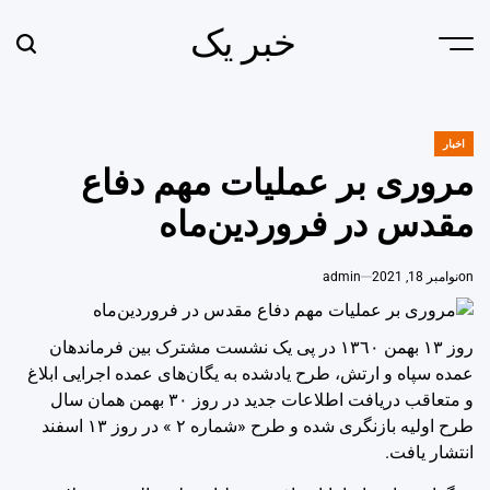
Ski
خبر یک
t
earch
Menu
conten
اخبار
POSTED
IN
مروری بر عملیات‌ مهم دفاع
مقدس در فروردین‌ماه
on
نوامبر 18, 2021
admin
روز ‌١٣ بهمن ‌١٣٦٠ در پی یک نشست مشترک بین فرماندهان
عمده سپاه و ارتش، طرح یادشده به یگان‌های عمده اجرایی ابلاغ
و متعاقب دریافت اطلاعات جدید در روز ‌٣٠ بهمن همان سال
طرح اولیه بازنگری شده و طرح «شماره ‌٢ » در روز ‌١٣ اسفند
انتشار یافت.