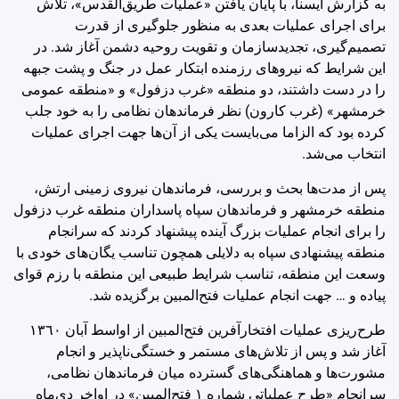
به گزارش ایسنا، با پایان یافتن «عملیات طریق‌القدس»، تلاش
برای اجرای عملیات بعدی به منظور جلوگیری از قدرت
تصمیم‌گیری، تجدیدسازمان و تقویت روحیه دشمن آغاز شد. در
این شرایط که نیروهای رزمنده ابتکار عمل در جنگ و پشت جبهه
را در دست داشتند، دو منطقه «غرب دزفول» و «منطقه عمومی
خرمشهر» (غرب کارون) نظر فرماندهان نظامی را به خود جلب
کرده بود که الزاما می‌بایست یکی از آن‌ها جهت اجرای عملیات
انتخاب می‌شد.
پس از مدت‌ها بحث و بررسی، فرماندهان نیروی زمینی ارتش،
منطقه خرمشهر و فرماندهان سپاه پاسداران منطقه غرب دزفول
را برای انجام عملیات بزرگ آینده پیشنهاد کردند که سرانجام
منطقه پیشنهادی سپاه به دلایلی همچون تناسب یگان‌های خودی با
وسعت این منطقه، تناسب شرایط طبیعی این منطقه با رزم قوای
پیاده و … جهت انجام عملیات فتح‌المبین برگزیده شد.
طرح‌ریزی عملیات افتخارآفرین فتح‌المبین از اواسط آبان ‌١٣٦٠
آغاز شد و پس از تلاش‌های مستمر و خستگی‌ناپذیر و انجام
مشورت‌ها و هماهنگی‌های گسترده میان فرماندهان نظامی،
سرانجام «طرح عملیاتی شماره ‌١ فتح‌المبین» در اواخر دی‌ماه