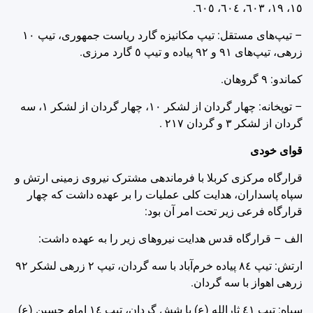
‌١٥، ‌١٩، ‌٦٠٣، ‌٦٠٤، ‌٦٠٥.
– تیپ‌های مستقل: تیپ مکانیزه گارد ریاست جمهوری، تیپ ‌١٠
زرهی، تیپ‌های ‌٩١ و ‌٩٢ پیاده و تیپ ‌٥ گارد مرزی.
کماندو: ‌٩ گروهان.
– توپخانه: ‌چهار گردان از لشکر ‌١٠، چهار گردان از لشکر ‌١، سه
گردان از لشکر ‌٣ و گردان ‌٢١٧ .
قوای خودی
قرارگاه مرکزی کربلا با فرماندهی مشترک نیروی زمینی ارتش و
سپاه پاسداران، هدایت کلی عملیات را بر عهده داشت که چهار
قرارگاه فرعی زیر تحت امر آن بود:
الف – قرارگاه قدس هدایت نیروهای زیر را به عهده داشت:
ارتش: تیپ ‌٨٤ پیاده خرم‌آباد با سه گردان، تیپ ‌٢ زرهی لشکر ‌٩٢
زرهی اهواز با سه گردان.
سپاه: تیپ ‌٤١ ثارالله (ع) با شش گردان، تیپ ‌١٤ امام حسین (ع)