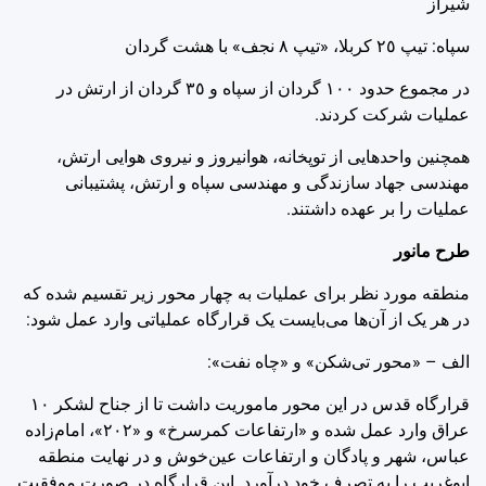
شیراز
سپاه: تیپ ‌٢٥ کربلا، «تیپ ‌٨ نجف» با ‌هشت گردان
در مجموع حدود ‌١٠٠ گردان از سپاه و ‌٣٥ گردان از ارتش در
عملیات شرکت کردند.
همچنین واحدهایی از توپخانه، هوانیروز و نیروی هوایی ارتش،
مهندسی جهاد سازندگی و مهندسی سپاه و ارتش، پشتیبانی
عملیات را بر عهده داشتند.
طرح مانور
منطقه مورد نظر برای عملیات به چهار محور زیر تقسیم شده که
در هر یک از آن‌ها می‌بایست یک قرارگاه عملیاتی وارد عمل شود:
الف – «محور تی‌شکن» و «چاه نفت»:
قرارگاه قدس در این محور ماموریت داشت تا از جناح لشکر ‌١٠
عراق وارد عمل شده و «ارتفاعات کمرسرخ» و «‌٢٠٢»، امام‌زاده
عباس، شهر و پادگان و ارتفاعات عین‌خوش و در نهایت منطقه
ابوغریب را به تصرف خود درآورد. این قرارگاه در صورت موفقیت