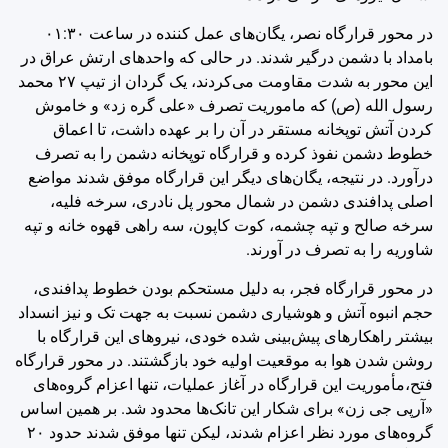
در محور قرارگاه نصر، یگان‌های عمل کننده در ساعت ‌٠١:۳۰
بامداد با دشمن درگیر شدند. در حالی که واحدهای ارتش عراق در
این محور به شدت مقاومت می‌کردند، یک گردان از تیپ ‌٢٧ محمد
رسول الله (ص) که ماموریت تصرف «علی گره زد» و خاموش
کردن آتش توپخانه مستقر در آن را بر عهده داشت، تا اعماق
خطوط دشمن نفوذ کرده و قرارگاه توپخانه دشمن را به تصرف
درآورد. در نتیجه، یگان‌های دیگر این قرارگاه موفق شدند مواضع
اصلی پدافندی دشمن در شمال محور پل نادری، سرخه فلیه،
سرخه صالح و تپه چشمه، کوت کاپون، سه راهی قهوه خانه و تپه
شاوریه را به تصرف در آورند.
در محور قرارگاه فجر، به دلیل مستحکم بودن خطوط پدافندی،
حجم انبوه آتش و هوشیاری دشمن نسبت به جهت تک و نیز انسداد
بیشتر راهکارهای پیش‌بینی شده خودی، نیروهای این قرارگاه با
روشن شدن هوا به موقعیت اولیه خود بازگشتند. در محور قرارگاه
فتح،مأموریت این قرارگاه در آغاز عملیات، تنها اعزام گروه‌های
«آرپی جی زن» برای شکار این تانک‌ها محدود شد. بر همین اساس
گروه‌های مورد نظر اعزام شدند، لیکن تنها موفق شدند حدود ‌٢٠