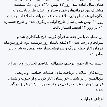
همان سال آماده شد. روز ‌١٣ بهمن ‌١٣٦٠ در پی یک نشست
مشترک بین فرماندهان عمده سپاه و ارتش، طرح یادشده به
یگان‌های عمده اجرایی ابلاغ و متعاقب دریافت اطلاعات جدید در
روز ‌٣٠ بهمن همان سال طرح اولیه بازنگری شده و طرح «شماره
‌٢ » در روز ‌١٣ اسفند انتشار یافت.
این عملیات با مراجعه به قرآن کریم، فتح نامگذاری شد و
سرانجام در ساعت ۳۰ دقیقه بامداد روز دوشنبه دوم فروردین‌ماه
فرمان آغاز حمله بزرگ و سرنوشت‌ساز فتح‌المبین به شرح زیر
صادر شد:
«بسم‌الله الرحمن الرحیم، بسم‌الله القاصم الجبارین و یا زهرا».
رزمندگان اسلام با دریافت پیام، عملیات حماسی و تاریخی
فتح‌المبین را در شمال خوزستان آغاز کردند و از جنوب و شمال
غربی شوش و غرب دزفول در چند محور با ارتش عراق درگیر
شدند.
اهداف عملیات