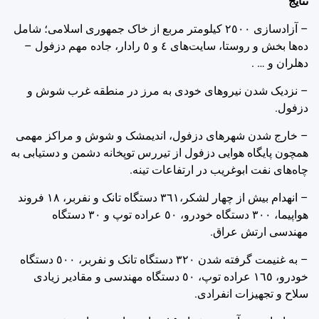
نتایج
– آزادسازی ‌٢٥٠٠ کیلومتر مربع از خاک جمهوری اسلامی؛ شامل
ده‌ها بخش و روستا، سایت‌های ‌٤ و ‌٥ رادار، جاده مهم دزفول –
دهلران و … .
– نزدیک شدن نیروهای خودی به مرز در منطقه غرب شوش و
دزفول.
– خارج شدن شهرهای دزفول، اندیمشک و شوش و مراکز مهمی
همچون پایگاه هوایی دزفول از تیررس توپخانه دشمن و دستیابی به
چاه‌های نفت ابوغریب در ارتفاعات تینه.
– انهدام بیش از چهار لشکر،‌٣٦١ دستگاه تانک و نفربر، ‌١٨ فروند
هواپیما، ‌٣٠٠ دستگاه خودرو، ‌٥٠ عراده توپ و ‌٣٠ دستگاه
مهندسی ارتش عراق.
– به غنیمت گرفته شدن ‌٣٢٠ دستگاه تانک و نفربر، ‌٥٠٠ دستگاه
خودرو، ‌١٦٥ عراده توپ، ‌٥٠ دستگاه مهندسی و مقادیر زیادی
سلاح و تجهیزات انفرادی.