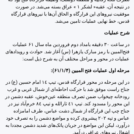
در نتیجه آن، عقبه« لشکر ‌١ » عراق بسته می‌شد. در صورت
موفقیت نیروهای این قرارگاه و الحاق آن‌ها با نیروهای قرارگاه
قدس، خط نهایی عملیات تامین می‌شد.
شرح عملیات
در ساعت ‌۳۰ دقیقه بامداد دوم فروردین ماه سال ۶۱ عملیات
فتح‌المبین با رمز مبارک یازهرا (س) آغاز شد. حوادث و رویدادهای
عملیات در محور و مراحل مختلف آن به شرح ذیل است:
مرحله اول عملیات فتح المبین (‌۶۱/۱/۴):
در این مرحله در محور قرارگاه قدس، تیپ ‌١٤ امام حسین (ع) در
جناح راست موفق شد با حرکت احاطه‌ای از شمال غربی و غرب
رودخانه چیخواب ضمن تصرف منطقه عین‌خوش، عقبه دشمن در
این محور را مسدود کند. تیپ ‌٤١ ثارالله و تیپ ‌٨٤ خرم‌آباد نیز در
جناح چپ این قرارگاه از شمال دشت عباس، طرف امامزاده
عباس و تپه ‌٢٠٢ پیشروی کرده و مواضع دشمن را به تصرف خود
درآورد، لیکن این مواضع در جریان پاتک‌های شدید دشمن مجددا به
اشغال نیروهای عراقی درآمد.