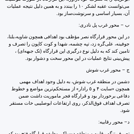
می‌توانست عقبه لشکر ‌١٠ را ببندد و به همین دلیل نتیجه عملیات
آن، بسیار اساسی و سرنوشت‌ساز بود.
ب – محور غرب پل نادری:
در این محور قرارگاه نصر مؤظف بود اهدافی همچون شاویه،بلتا،
جوفینه، علی‌گره زد، تپه چشمه، شهدا و کوت کاپون را تصرف و
تامین کند که به دلیل نوع درگیری این قرارگاه (تک جبهه‌ای) ،
پیش‌بینی نتایج عملیات در این محور سخت و دشوار بود.
ج – محور غرب شوش
دشمن در منطقه غرب شوش، به دلیل وجود اهداف مهمی
همچون «سایت ‌۴ و ‌٥ رادار» از مستحکم‌ترین مواضع و خطوط
دفاعی برخوردار بود و قرارگاه فجر ماموریت داشت ضمن
تصرف اهداف فوق‌الذکر، روی ارتفاعات ابوصلیبی خات مستقر
شود.
د– محور رقابیه:
تصرف تنگه رقابیه و منطقه دوسلک، وظیفه قرارگاه فتح بود که