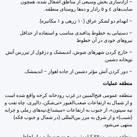
– آزادسازی بخش وسیعی از مناطق اشغال شده، همچون
سایت‌های ‌٤ و ‌٥ رادار و ده‌ها روستای منطقه.
– انهدام دو لشکر عراق (‌١٠ زرهی و ‌١ مکانیزه).
– دستیابی به خطوط پدافندی مناسب و استفاده از حداقل
نیروهای خودی در آن خطوط
– خارج کردن شهرهای شوش، اندیمشک و دزفول از تیررس آتش
توپخانه دشمن.
– دور کردن آتش مؤثر دشمن از جاده اهواز – اندیمشک.
منطقه عملیات
منطقه عمومی فتح‌المبین در غرب رودخانه کرخه واقع شده است
و از شمال به ارتفاعات صعب‌العبور «تی‌شکن، دالپری، چاه نفت و
تپه سپتون»، از جنوب به ارتفاعات «میشداغ،تپه‌های رملی و چزابه
(شیب)» و از شرق به مرز بین‌المللی (در شمال و جنوب فکه)
منتهی می‌شود.
منطقه مزبور ‌٢٥٠٠ کیلومتر مربع وسعت دارد و از لحاظ