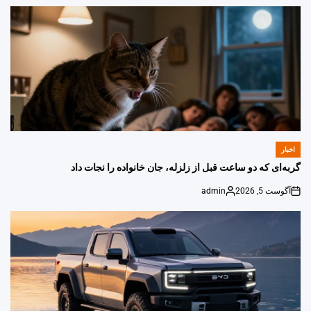
اخبار
POSTED
IN
گربه‌ای که دو ساعت قبل از زلزله، جان خانواده را نجات داد
آگوست 5, 2026
admin
Posted
on
by