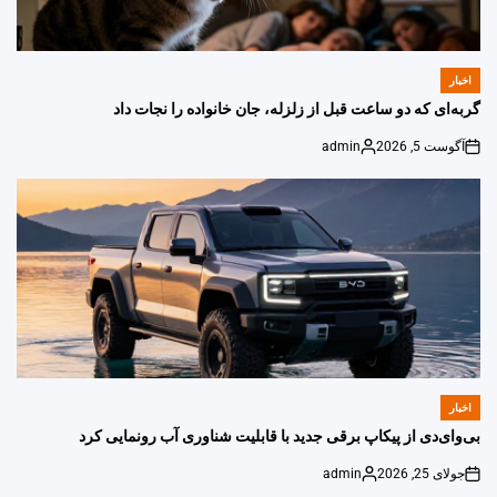
اخبار
POSTED
IN
گربه‌ای که دو ساعت قبل از زلزله، جان خانواده را نجات داد
آگوست 5, 2026
admin
Posted
on
by
اخبار
POSTED
IN
بی‌وای‌دی از پیکاپ برقی جدید با قابلیت شناوری آب رونمایی کرد
جولای 25, 2026
admin
Posted
on