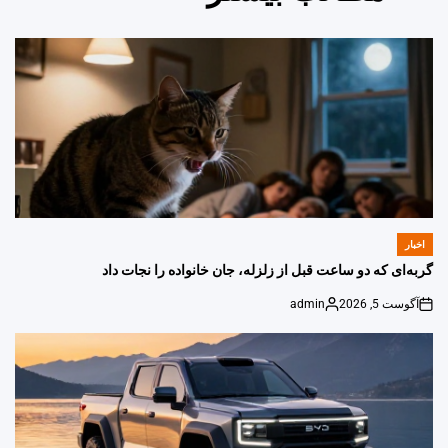
اخبار
POSTED
IN
گربه‌ای که دو ساعت قبل از زلزله، جان خانواده را نجات داد
آگوست 5, 2026
admin
Posted
on
by