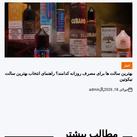
by
اخبار
POSTED
IN
بهترین سالت ها برای مصرف روزانه کدامند؟ راهنمای انتخاب بهترین سالت
نیکوتین
جولای 18, 2026
admin
Posted
on
by
مطالب بیشتر