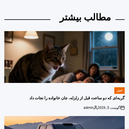
مطالب بیشتر
اخبار
POSTED
IN
گربه‌ای که دو ساعت قبل از زلزله، جان خانواده را نجات داد
آگوست 5, 2026
admin
Posted
on
by