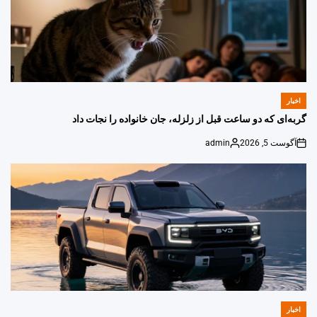
اخبار
POSTED
IN
گربه‌ای که دو ساعت قبل از زلزله، جان خانواده را نجات داد
آگوست 5, 2026
admin
Posted
on
by
اخبار
POSTED