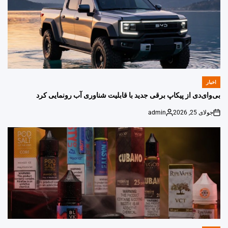
اخبار
POSTED
IN
بی‌وای‌دی از پیکاپ برقی جدید با قابلیت شناوری آب رونمایی کرد
جولای 25, 2026
admin
Posted
on
by