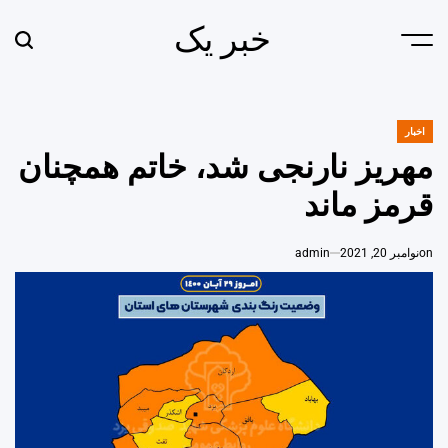
Ski
خبر یک
t
earch
Menu
conten
اخبار
POSTED
IN
مهریز نارنجی شد، خاتم همچنان
قرمز ماند
on
نوامبر 20, 2021
admin