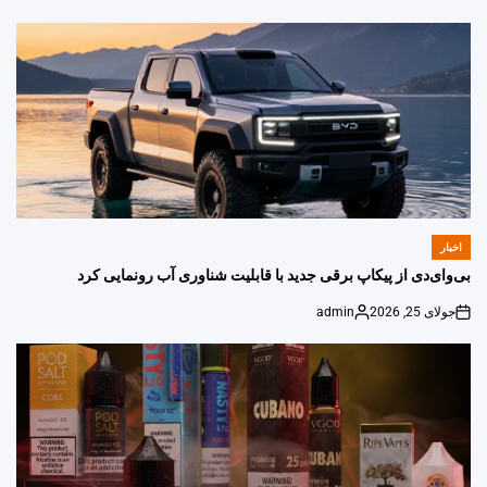
by
اخبار
POSTED
IN
بی‌وای‌دی از پیکاپ برقی جدید با قابلیت شناوری آب رونمایی کرد
جولای 25, 2026
admin
Posted
on
by