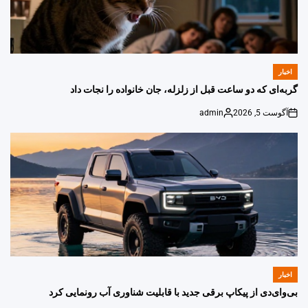
اخبار
POSTED
IN
گربه‌ای که دو ساعت قبل از زلزله، جان خانواده را نجات داد
آگوست 5, 2026
admin
Posted
on
by
اخبار
POSTED
IN
بی‌وای‌دی از پیکاپ برقی جدید با قابلیت شناوری آب رونمایی کرد