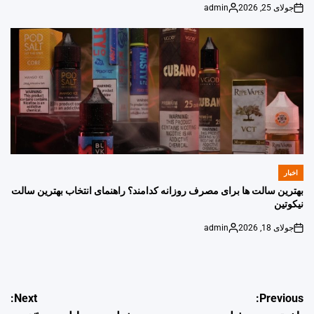
جولای 25, 2026
admin
Posted
on
by
اخبار
POSTED
IN
بهترین سالت ها برای مصرف روزانه کدامند؟ راهنمای انتخاب بهترین سالت
نیکوتین
جولای 18, 2026
admin
Posted
on
by
راهبری
Next:
Previous: