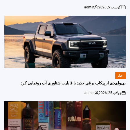
آگوست 5, 2026
admin
Posted
on
by
اخبار
POSTED
IN
بی‌وای‌دی از پیکاپ برقی جدید با قابلیت شناوری آب رونمایی کرد
جولای 25, 2026
admin
Posted
on
by