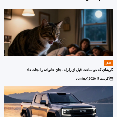
اخبار
POSTED
IN
گربه‌ای که دو ساعت قبل از زلزله، جان خانواده را نجات داد
آگوست 5, 2026
admin
Posted
on
by