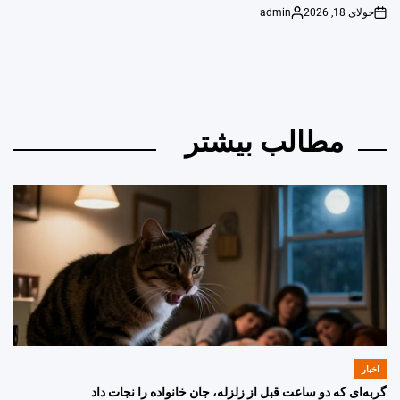
جولای 18, 2026
admin
Posted
on
by
مطالب بیشتر
اخبار
POSTED
IN
گربه‌ای که دو ساعت قبل از زلزله، جان خانواده را نجات داد