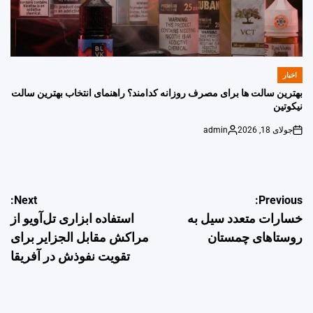
اخبار
POSTED
IN
بهترین سالت ها برای مصرف روزانه کدامند؟ راهنمای انتخاب بهترین سالت
نیکوتین
جولای 18, 2026
admin
Posted
on
by
راهبری
Next:
Previous:
خسارات متعدد سیل به
استفاده ابزاری تل‌آویو از
نوشته
روستاهای چمستان
مراکش مقابل الجزایر برای
تقویت نفوذش در آفریقا