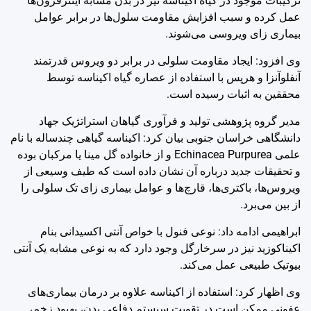
ترکیبات موجود در گیاه اکیناسه نیز در بدن مشابه اینترفرون‌ها
عمل کرده و سبب افزایش مقاومت سلول‌ها در برابر عوامل
بیماری زای ویروسی می‌شوند.
وی افزود: ایجاد مقاومت سلولی در برابر دو ویروس قدرتمند
آنفلوآنزا و هرپس با استفاده از عصاره گیاه اکیناسه توسط
محققین به اثبات رسیده است.
مدیر گروه پژوهشی تولید و فرآوری گیاهان استراتژیک جهاد
دانشگاهی خراسان جنوبی بیان کرد: اکیناسه گیاهی چندساله با نام
علمی Echinacea Purpurea و از خانواده گل مینا یا مرکبان بوده
و تحقیقات جدید درباره آن نشان داده است که طیف وسیعی از
ویروس‌ها، باکتری‌ها، قارچ‌ها و عوامل بیماری زای تک سلولی را
از بین می‌برد.
ابراهیمی ادامه داد: نوعی فنول با خواص آنتی اکسیدانی بنام
اکیناکوزید نیز در سرخارگل وجود دارد که به نوعی مشابه یک آنتی
بیوتیک طبیعی عمل می‌کند.
وی اظهار کرد: استفاده از اکیناسه علاوه بر درمان بیماری‌های
عفونی ممکن است در تقویت سیستم دفاعی بدن، بهبود زخم،