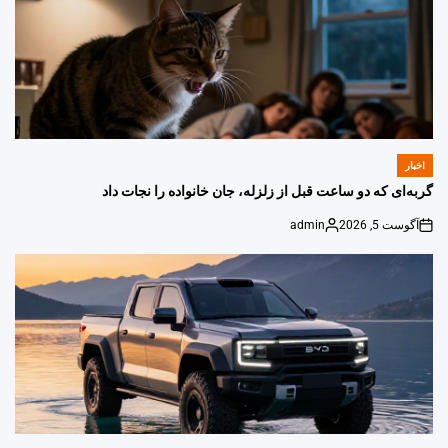
اخبار
POSTED
IN
گربه‌ای که دو ساعت قبل از زلزله، جان خانواده را نجات داد
آگوست 5, 2026
admin
Posted
on
by