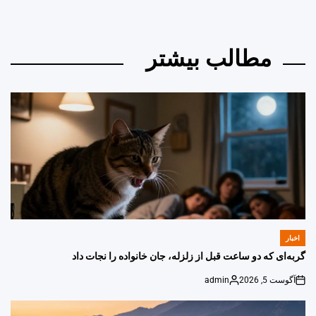
مطالب بیشتر
اخبار
POSTED
IN
گربه‌ای که دو ساعت قبل از زلزله، جان خانواده را نجات داد
آگوست 5, 2026
admin
Posted
on
by