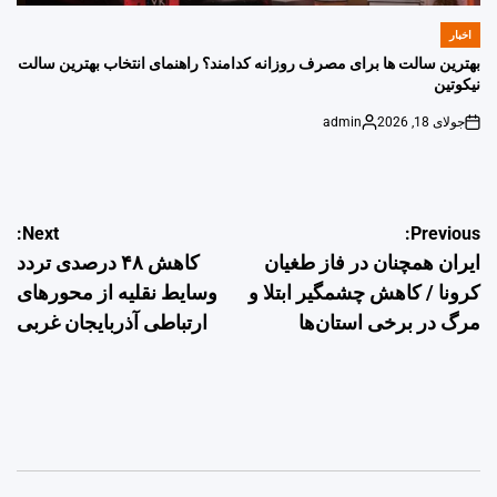
اخبار
POSTED
IN
بهترین سالت ها برای مصرف روزانه کدامند؟ راهنمای انتخاب بهترین سالت
نیکوتین
جولای 18, 2026
admin
Posted
on
by
راهبری
Next:
Previous:
ایران همچنان در فاز طغیان
کاهش ۴۸ درصدی تردد
نوشته
کرونا / کاهش چشمگیر ابتلا و
وسایط نقلیه از محورهای
مرگ در برخی استان‌ها
ارتباطی آذربایجان غربی