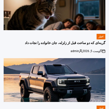
اخبار
POSTED
IN
گربه‌ای که دو ساعت قبل از زلزله، جان خانواده را نجات داد
آگوست 5, 2026
admin
Posted
on
by
اخبار