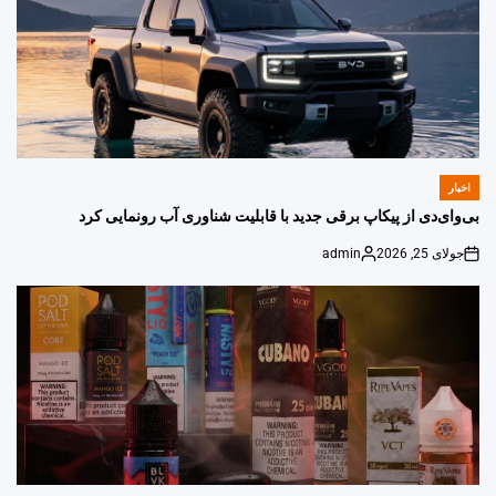
اخبار
POSTED
IN
بی‌وای‌دی از پیکاپ برقی جدید با قابلیت شناوری آب رونمایی کرد
جولای 25, 2026
admin
Posted
on
by