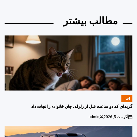
مطالب بیشتر
اخبار
POSTED
IN
گربه‌ای که دو ساعت قبل از زلزله، جان خانواده را نجات داد
آگوست 5, 2026
admin
Posted
on
by