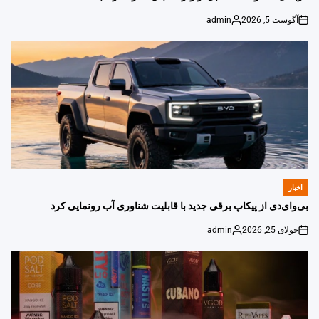
آگوست 5, 2026
admin
Posted
on
by
اخبار
POSTED
IN
بی‌وای‌دی از پیکاپ برقی جدید با قابلیت شناوری آب رونمایی کرد
جولای 25, 2026
admin
Posted
on
by