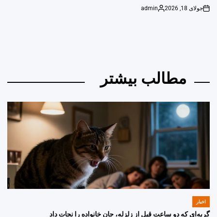
جولای 18, 2026
admin
Posted
on
by
مطالب بیشتر
اخبار
POSTED
IN
گربه‌ای که دو ساعت قبل از زلزله، جان خانواده را نجات داد