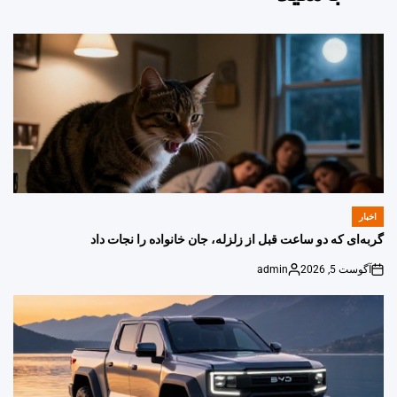
اخبار
POSTED
IN
گربه‌ای که دو ساعت قبل از زلزله، جان خانواده را نجات داد
آگوست 5, 2026
admin
Posted
on
by