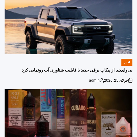
اخبار
POSTED
IN
بی‌وای‌دی از پیکاپ برقی جدید با قابلیت شناوری آب رونمایی کرد
جولای 25, 2026
admin
Posted
on
by