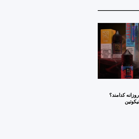
وزانه کدامند؟
یکوتین