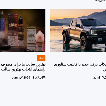
اخبار
POSTED
IN
پیکاپ برقی جدید با قابلیت شناوری
بهترین سالت ها برای مصرف ر
د
راهنمای انتخاب بهترین سالت ن
admin
جولای 18, 2026
admin
Posted
on
Posted
by
by