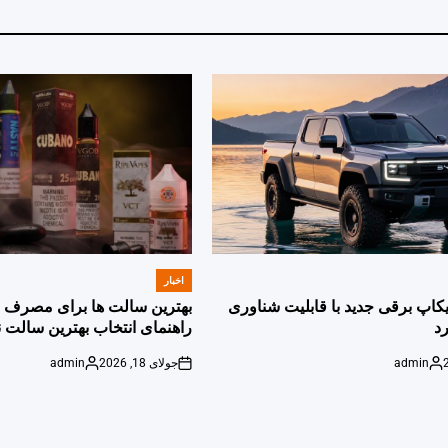
اخبار
POSTED
IN
پیکاپ برقی جدید با قابلیت شناوری
بهترین سالت ها برای مصرف ر
د
راهنمای انتخاب بهترین سالت ن
admin
جولای 18, 2026
admin
Posted
on
Posted
by
by