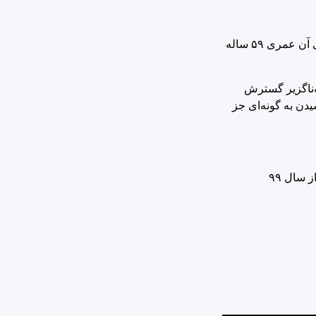
«اهالی هنر نمایش در چهار سال اخیر مطابق با تقویم رسمی، در هفتمین روز فروردین روز ملی هنری را گرامی می‌دارند که قرین بین‌المللی آن عمری ۵۹ ساله
به‌ناگزیر گسترش
یدن به گونه‌ای جز
هفتم فروردین‌ مطابق با ۲۷ مارس، روز جهانی تئاتر، از سال ۹۶ به عنوان روز ملی هنرهای نمایشی در تقویم رسمی به ثبت رسید و تا پیش از سال ۹۹