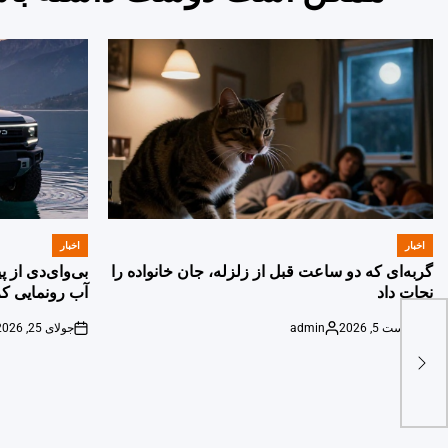
اخبار
اخبار
POSTED
POSTED
IN
IN
گربه‌ای که دو ساعت قبل از زلزله، جان خانواده را
بی‌وای‌دی از 
نجات داد
آب رونمایی کر
آگوست 5, 2026
admin
جولای 25, 2026
on
Posted
on
by