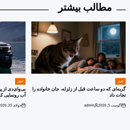
مطالب بیشتر
اخبار
اخبار
POSTED
POSTED
IN
IN
گربه‌ای که دو ساعت قبل از زلزله، جان خانواده را
بی‌وای‌دی از 
نجات داد
آب رونمایی کر
آگوست 5, 2026
admin
جولای 25, 2026
on
Posted
on
by