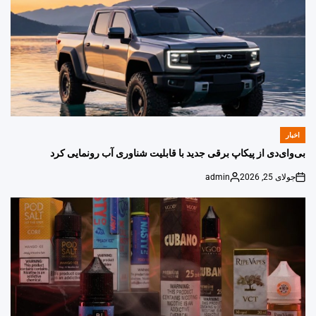
اخبار
POSTED
IN
بی‌وای‌دی از پیکاپ برقی جدید با قابلیت شناوری آب رونمایی کرد
جولای 25, 2026
admin
Posted
on
by