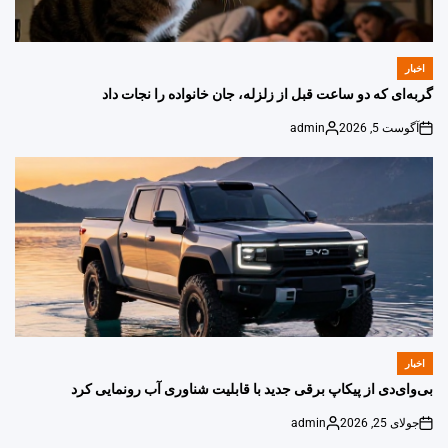
اخبار
POSTED
IN
گربه‌ای که دو ساعت قبل از زلزله، جان خانواده را نجات داد
آگوست 5, 2026
admin
Posted
on
by
اخبار
POSTED
IN
بی‌وای‌دی از پیکاپ برقی جدید با قابلیت شناوری آب رونمایی کرد
جولای 25, 2026
admin
Posted
on