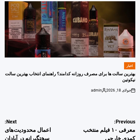
by
اخبار
POSTED
IN
بهترین سالت ها برای مصرف روزانه کدامند؟ راهنمای انتخاب بهترین سالت
نیکوتین
جولای 18, 2026
admin
Posted
on
by
راهبری
Next:
Previous:
معرفی ۱۰ فیلم منتخب
اعمال محدودیت‌های
نوشته
کمدی خارجی
سختگیرانه در آبادان