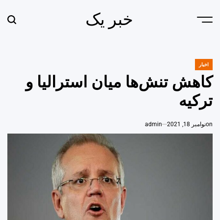
Ski
خبر یک
t
earch
Menu
conten
اخبار
POSTED
IN
کاهش تنش‌ها میان استرالیا و
ترکیه
on
نوامبر 18, 2021
admin