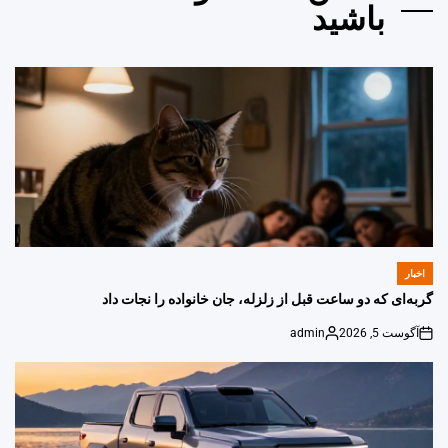
باشید
اخبار
POSTED
IN
گربه‌ای که دو ساعت قبل از زلزله، جان خانواده را نجات داد
آگوست 5, 2026
admin
Posted
on
by