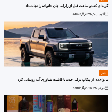
POSTED
IN
گربه‌ای که دو ساعت قبل از زلزله، جان خانواده را نجات داد
آگوست 5, 2026
admin
Posted
on
by
اخبار
POSTED
IN
بی‌وای‌دی از پیکاپ برقی جدید با قابلیت شناوری آب رونمایی کرد
جولای 25, 2026
admin
Posted
on
by