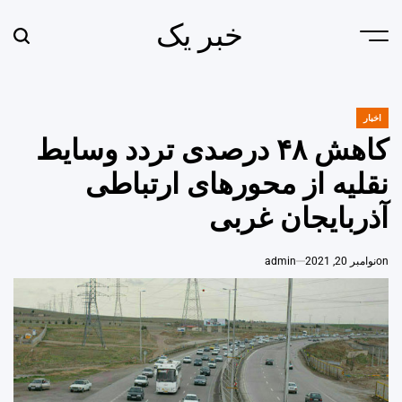
Ski
خبر یک
t
earch
Menu
conten
اخبار
POSTED
IN
کاهش ۴۸ درصدی تردد وسایط
نقلیه از محورهای ارتباطی
آذربایجان غربی
on
نوامبر 20, 2021
admin