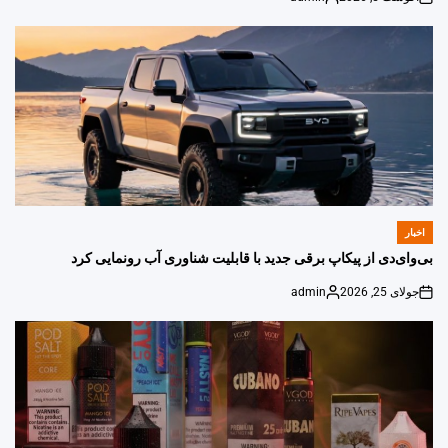
Posted
on
by
اخبار
POSTED
IN
بی‌وای‌دی از پیکاپ برقی جدید با قابلیت شناوری آب رونمایی کرد
جولای 25, 2026
admin
Posted
on
by