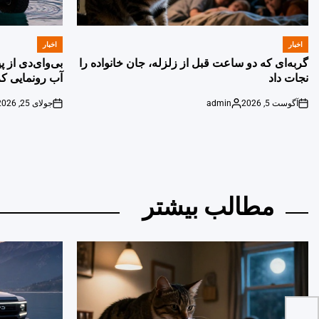
اخبار
اخبار
POSTED
POSTED
IN
IN
گربه‌ای که دو ساعت قبل از زلزله، جان خانواده را
بی‌وای‌دی از 
نجات داد
آب رونمایی کر
آگوست 5, 2026
admin
جولای 25, 2026
on
Posted
on
by
مطالب بیشتر