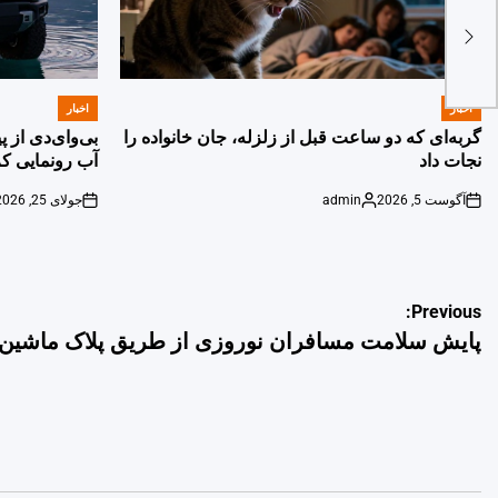
اخبار
اخبار
POSTED
POSTED
IN
IN
گربه‌ای که دو ساعت قبل از زلزله، جان خانواده را
بی‌وای‌دی از 
نجات داد
آب رونمایی کر
آگوست 5, 2026
admin
جولای 25, 2026
on
Posted
on
by
راهبری
Previous:
پایش سلامت مسافران نوروزی از طریق پلاک ماشین‌ه
نوشته