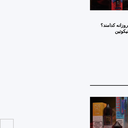
وزانه کدامند؟
یکوتین