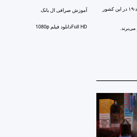
به گزارش ایسنا، به نقل از خبرگزاری رویترز نونو گومز نابیام، نخست وزیر گینه بیسائو اعلام کرد که امروز اولین موارد ابتلا به بیماری کووید-۱۹ در این کشور
آموزش صرافی ال بانک
Full HDدانلود فيلم 1080p
می‌برند.