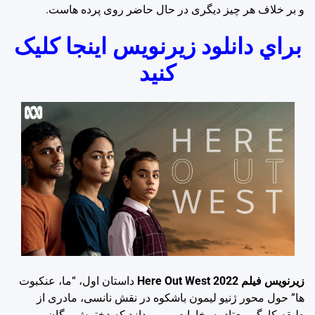
و بر خلاف هر چیز دیگری در حال حاضر روی پرده هاست.
براي دانلود زيرنويس اينجا کليک
کنيد
زیرنویس فیلم Here Out West 2022
داستان اول، “ما، عنکبوت
ها” حول محور ژنیو لیمون باشکوه در نقش نانسی، مادری از
طبقه کارگر معتاد به بخارات می پردازد که دخترش مگان