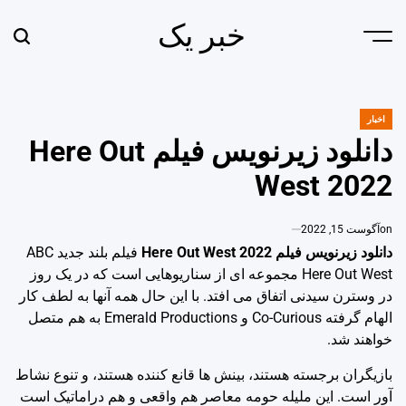
Ski
خبر یک
t
earch
Menu
conten
اخبار
POSTED
IN
دانلود زیرنویس فیلم Here Out
West 2022
on
آگوست 15, 2022
دانلود زیرنویس فیلم Here Out West 2022
فیلم بلند جدید ABC
Here Out West مجموعه ای از سناریوهایی است که در یک روز
در وسترن سیدنی اتفاق می افتد. با این حال همه آنها به لطف کار
الهام گرفته Co-Curious و Emerald Productions به هم متصل
خواهند شد.
بازیگران برجسته هستند، بینش ها قانع کننده هستند، و تنوع نشاط
آور است. این ملیله حومه معاصر هم واقعی و هم دراماتیک است