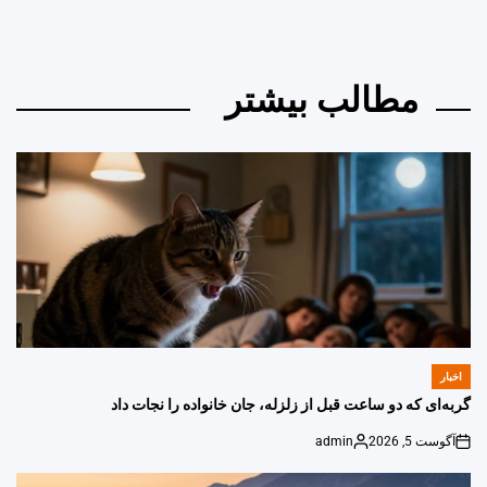
مطالب بیشتر
اخبار
POSTED
IN
گربه‌ای که دو ساعت قبل از زلزله، جان خانواده را نجات داد
آگوست 5, 2026
admin
Posted
on
by