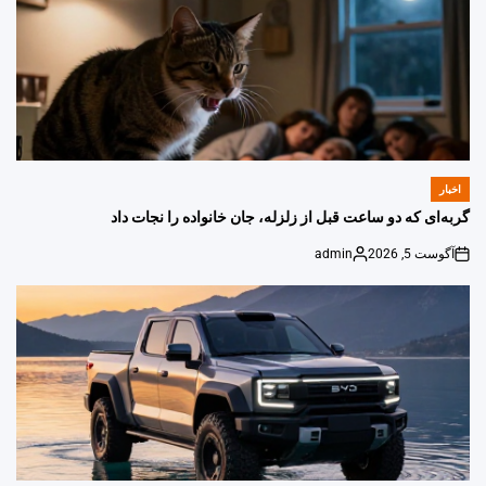
اخبار
POSTED
IN
گربه‌ای که دو ساعت قبل از زلزله، جان خانواده را نجات داد
آگوست 5, 2026
admin
Posted
on
by