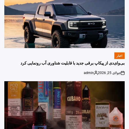
اخبار
POSTED
IN
بی‌وای‌دی از پیکاپ برقی جدید با قابلیت شناوری آب رونمایی کرد
جولای 25, 2026
admin
Posted
on
by