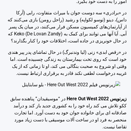
امور را به دست خود بگیرد.
در «برادری» سه دوست جوان با میراث متفاوت، رابی (آرکا
داس)، دینو (توسو لکواپه) و رشید (راحل رومن) بازی می‌کنند که
از آپارتمان‌های کمیسیون مسکن فرار می‌کنند، در میان یک پسر
آبی. آیا آنها می توانند برای کمک به Keko (De Lovan Zandy) که
در حال خونریزی در جاده است، اختلافات خود را کنار بگذارند؟
در «رقص ابدی» زنی (لیا وندنبرگ) در حال تماشای پدر پیر هندی
خود است که روی تخت بیمارستان به زندگی چسبیده است. اما
وقتی او شروع به صحبت بنگالی می کند، او تا زمانی که از یک
غریبه درخواست لطفی نکند قادر به برقراری ارتباط نیست.
زیرنویس Here Out West 2022
در “موسیقیدان” پناهنده سابق
ککو تلاش می کند راه خود را به کشوری جدید باز کند و درآمد
صادقانه ای برای خانواده جوان خود به دست آورد. اما تجارت
منحصر به فرد او در ساخت آلات موسیقی با دست زیاد مورد
تقاضا نیست.