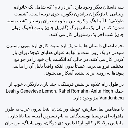
سه داستان دیگر وجود دارد، “برادر تام” که شامل یک خانواده
ویتنامی با بازیگران براندون نگوین، خوی ترینه است. “شیفت
طولانی” با آنیتا هگ و کریستین میلو به عنوان پرستار. “شب بسته
شدن” که در آن یک مادربزرگ (گابریل چان) و نوه (جینگ ژوان
چان) شب آخر یک رستوران کار می کنند.
نحوه اتصال داستان ها مانند یک اره منبت کاری اره مویی وسترن
سیدنی در یک روز است و آنها به عنوان هدایای کوچک برای باز
کردن کار می کنند. در حالی که انگشت پای خود را در جوامع
مختلف فرو می‌برید، عمدتاً بدون اینکه واقعاً دلیل آن را بدانید،
پیوندها به زودی برای بیننده آشکار می‌شوند.
در طول راه علاوه بر بینش فرهنگی، چند بازی بازیگری خوب از
جمله Genevieve Lemon، Rahel Romahn، Anita Hegh و Leah
Vandenberg نیز وجود دارد.
با مضامین بقا، سازش، غوطه ور شدن، اینجا بیرون غرب به طرز
ماهرانه ای توسط نویسندگانی به نام نیسرین آمینه، بینا باتاچاریا،
ماتیاس بولا، کلر کائو، آرکا داس، دی دوگان، وون پاتیاگ، تین تران