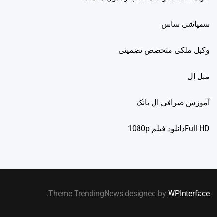
سمپاشی ساس
وکیل ملکی متخصص تضمینی
مبل ال
آموزش صرافی ال بانک
Full HDدانلود فيلم 1080p
.
Theme TrendingNews designed by
WPInterface