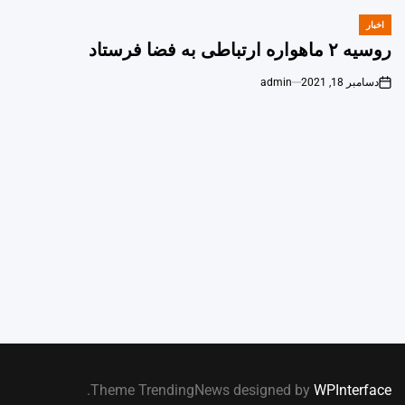
اخبار
POSTED
IN
روسیه ۲ ماهواره ارتباطی به فضا فرستاد
دسامبر 18, 2021
admin
on
.
Theme TrendingNews designed by
WPInterface