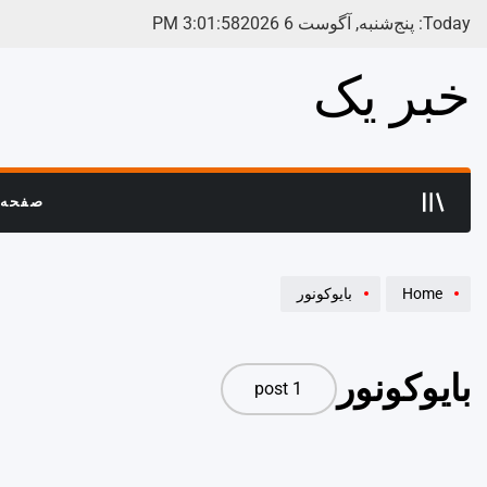
Ski
Today: پنج‌شنبه, آگوست 6 2026
58
:
01
:
3
PM
t
conten
خبر یک
صفحه 
Home
بایوکونور
بایوکونور
1 post