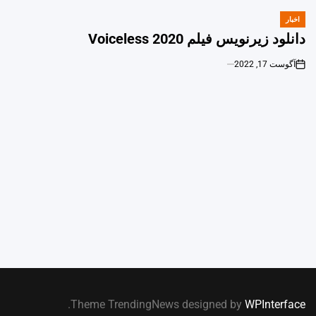
اخبار
POSTED
IN
دانلود زیرنویس فیلم Voiceless 2020
آگوست 17, 2022
on
.
Theme TrendingNews designed by
WPInterface