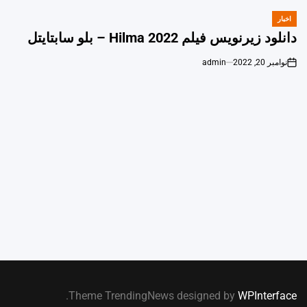
اخبار
POSTED
IN
دانلود زیرنویس فیلم Hilma 2022 – بلو سابتايتل
نوامبر 20, 2022
admin
on
.
Theme TrendingNews designed by
WPInterface