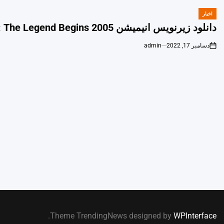
اخبار
POSTED
IN
دانلود زیرنویس انیمیشن Tarzan 2: The Legend Begins 2005 – بلو سابتايتل
دسامبر 17, 2022
admin
on
.
Theme TrendingNews designed by
WPInterface