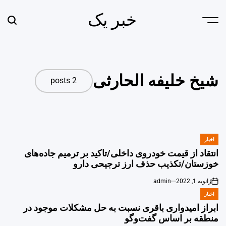
Ski
خبر یک
t
earch
Menu
conten
شیخ خلیفه الحارثی
2 posts
اخبار
POSTED
IN
انتقاد از قیمت خودروی داخلی/تاکید بر ترمیم جاده‌های
خوزستان/تکذیب حذف ارز ترجیحی دارو
ژانویه 1, 2022
admin
on
اخبار
POSTED
IN
ابراز امیدواری باقری نسبت به حل مشکلات موجود در
منطقه بر اساس گفت‌وگو