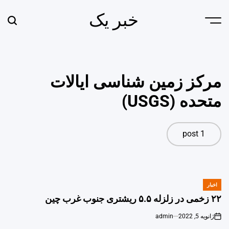
Ski
خبر یک
t
earch
Menu
conten
مرکز زمین شناسی ایالات
متحده (USGS)
1 post
اخبار
POSTED
IN
۲۲ زخمی در زلزله ۵.۵ ریشتریِ جنوب غربِ چین
ژانویه 5, 2022
admin