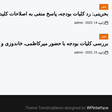
اخبار
POSTED
IN
بحرینی: رد کلیات بودجه، پاسخ منفی به اصلاحات کل
ژانویه 14, 2022
admin
on
اخبار
POSTED
IN
بررسی کلیات بودجه با حضور میرکاظمی، خاندوزی و 
ژانویه 10, 2022
admin
on
.
Theme TrendingNews designed by
WPInterface