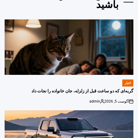
باشید
اخبار
POSTED
IN
گربه‌ای که دو ساعت قبل از زلزله، جان خانواده را نجات داد
آگوست 5, 2026
admin
Posted
on
by