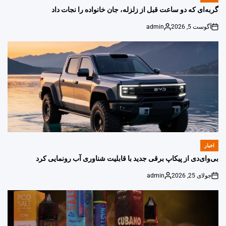
IN
گربه‌ای که دو ساعت قبل از زلزله، جان خانواده را نجات داد
آگوست 5, 2026
admin
Posted
on
by
اخبار
POSTED
IN
بی‌وای‌دی از پیکاپ برقی جدید با قابلیت شناوری آب رونمایی کرد
جولای 25, 2026
admin
Posted
on
by