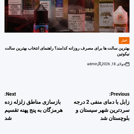
اخبار
POSTED
IN
بهترین سالت ها برای مصرف روزانه کدامند؟ راهنمای انتخاب بهترین سالت
نیکوتین
جولای 18, 2026
admin
Posted
on
by
راهبری
Next:
Previous:
زابل با دمای منفی 2 درجه
بازسازی مناطق زلزله زده
نوشته
سردترین شهر سیستان و
هرمزگان به پنج پهنه تقسیم
بلوچستان شد
شد