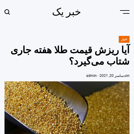
Ski
خبر یک
t
earch
Menu
conten
اخبار
POSTED
IN
آیا ریزش قیمت طلا هفته جاری
شتاب می‌گیرد؟
on
دسامبر 20, 2021
admin