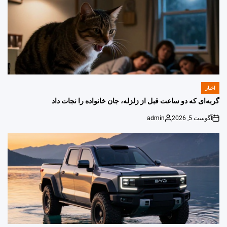
اخبار
POSTED
IN
گربه‌ای که دو ساعت قبل از زلزله، جان خانواده را نجات داد
آگوست 5, 2026
admin
Posted
on
by