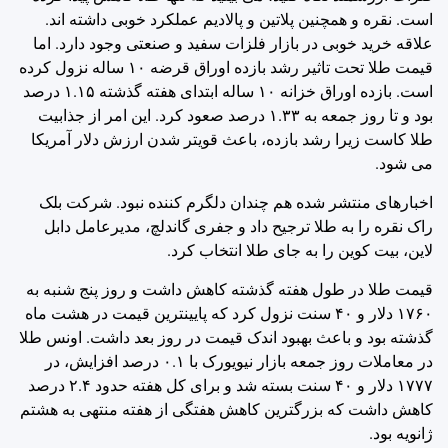
است. نقره و همچنین پلاتین و پالادیم عملکرد خوبی داشته اند.
علاقه خرید خوبی در بازار فلزات سفید و صنعتی وجود دارد. اما
قیمت طلا تحت تاثیر رشد بازده اوراق قرضه ۱۰ ساله نزول کرده
است. بازده اوراق خزانه ۱۰ ساله ابتدای هفته گذشته ۱.۱۵ درصد
بود و تا روز جمعه به ۱.۳۳ درصد صعود کرد. این امر از جذابیت
طلا کاست زیرا رشد بازده، باعث قویتر شدن ارزش دلار آمریکا
می شود.
اخبارهای منتشر شده هم چندان دلگرم کننده نبود. شرکت بلک
راک نقره را به طلا ترجیح داد و جفری گاندلچ، مدیرعامل دابل
لاین، بیت کوین را به جای طلا انتخاب کرد.
قیمت طلا در طول هفته گذشته کاهش داشت و روز پنج شنبه به
۱۷۶۰ دلار و ۴۰ سنت نزول کرد که پایینترین قیمت در هشت ماه
گذشته بود و باعث بهبود اندک قیمت در روز بعد داشت. اونس طلا
در معاملات روز جمعه بازار نیویورک با ۰.۱ درصد افزایش، در
۱۷۷۷ دلار و ۴۰ سنت بسته شد و برای کل هفته حدود ۲.۴ درصد
کاهش داشت که بزرگترین کاهش هفتگی از هفته منتهی به هشتم
ژانویه بود.