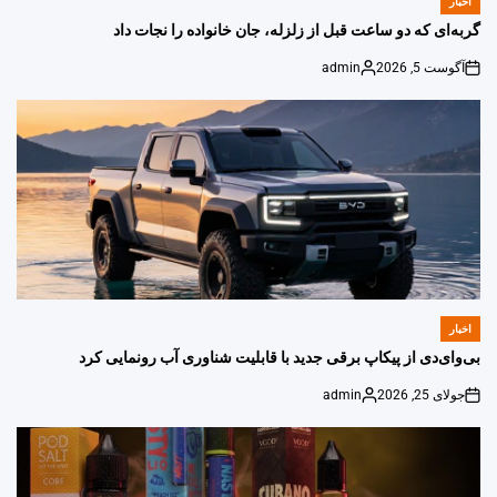
اخبار
POSTED
IN
گربه‌ای که دو ساعت قبل از زلزله، جان خانواده را نجات داد
آگوست 5, 2026
admin
Posted
on
by
اخبار
POSTED
IN
بی‌وای‌دی از پیکاپ برقی جدید با قابلیت شناوری آب رونمایی کرد
جولای 25, 2026
admin
Posted
on
by