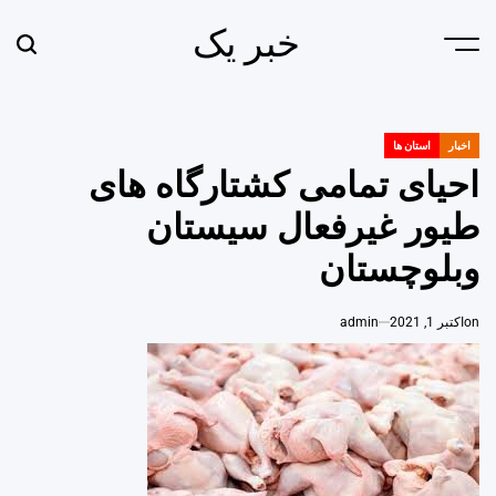
Ski
خبر یک
t
earch
Menu
conten
اخبار
استان ها
POSTED
IN
احیای تمامی کشتارگاه های
طیور غیرفعال سیستان
وبلوچستان
on
اکتبر 1, 2021
admin