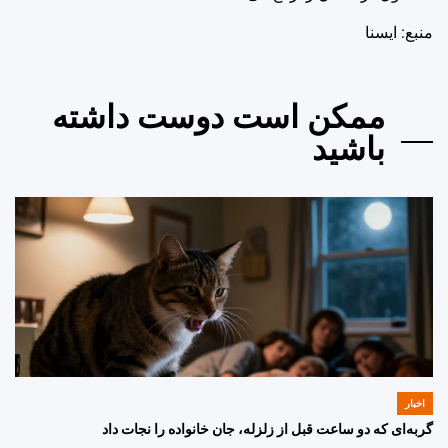
منبع: ايسنا
ممکن است دوست داشته
باشید
اخبار
POSTED
IN
گربه‌ای که دو ساعت قبل از زلزله، جان خانواده را نجات داد