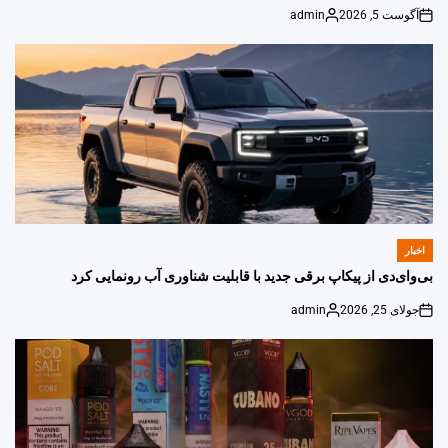
آگوست 5, 2026
admin
Posted
on
by
اخبار
POSTED
IN
بی‌وای‌دی از پیکاپ برقی جدید با قابلیت شناوری آب رونمایی کرد
جولای 25, 2026
admin
Posted
on
by