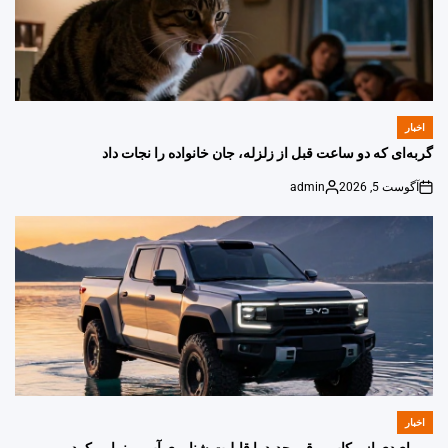
اخبار
POSTED
IN
گربه‌ای که دو ساعت قبل از زلزله، جان خانواده را نجات داد
آگوست 5, 2026
admin
Posted
on
by
اخبار
POSTED
IN