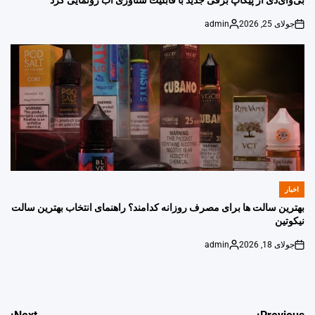
بی‌وای‌دی از پیکاپ برقی جدید با قابلیت شناوری آب رونمایی کرد
جولای 25, 2026
admin
Posted
on
by
اخبار
POSTED
IN
بهترین سالت ها برای مصرف روزانه کدامند؟ راهنمای انتخاب بهترین سالت
نیکوتین
جولای 18, 2026
admin
Posted
on
by