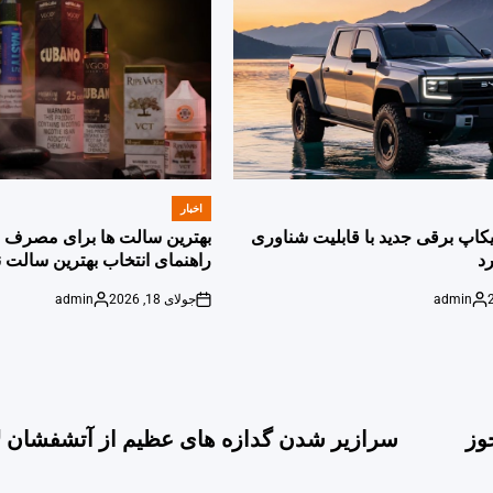
اخبار
POSTED
IN
پیکاپ برقی جدید با قابلیت شناوری
بهترین سالت ها برای مصرف ر
د
راهنمای انتخاب بهترین سالت ن
admin
جولای 18, 2026
admin
Posted
on
Posted
by
by
وز
سرازیر شدن گدازه های عظیم از آتشفشان لا پ