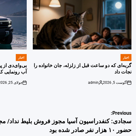
اخبار
اخبار
POSTED
POSTED
IN
IN
گربه‌ای که دو ساعت قبل از زلزله، جان خانواده را
بی‌وای‌دی از 
نجات داد
آب رونمایی کر
آگوست 5, 2026
admin
جولای 25, 2026
on
Posted
on
by
راهبری
Previous:
سجادی: کنفدراسیون آسیا مجوز فروش بلیط نداد/ مج
نوشته
حضور ۱۰ هزار نفر صادر شده بود