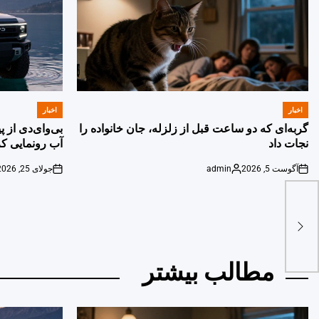
اخبار
اخبار
POSTED
POSTED
IN
IN
گربه‌ای که دو ساعت قبل از زلزله، جان خانواده را
بی‌وای‌دی از 
نجات داد
آب رونمایی کر
آگوست 5, 2026
admin
جولای 25, 2026
on
Posted
on
by
مطالب بیشتر