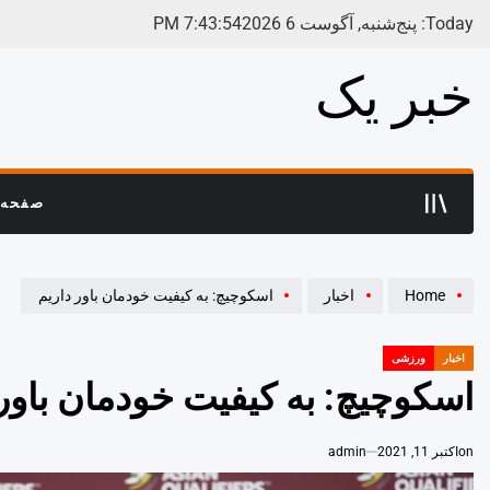
Ski
Today: پنج‌شنبه, آگوست 6 2026
55
:
43
:
7
PM
t
conten
خبر یک
صفحه 
Home
اخبار
اسکوچیچ: به کیفیت خودمان باور داریم
اخبار
ورزشی
POSTED
IN
اسکوچیچ: به کیفیت خودمان باور 
on
اکتبر 11, 2021
admin