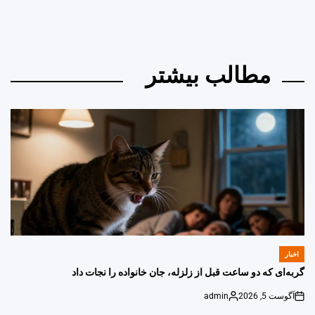
مطالب بیشتر
اخبار
POSTED
IN
گربه‌ای که دو ساعت قبل از زلزله، جان خانواده را نجات داد
آگوست 5, 2026
admin
Posted
on
by