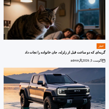
اخبار
POSTED
IN
گربه‌ای که دو ساعت قبل از زلزله، جان خانواده را نجات داد
آگوست 5, 2026
admin
Posted
on
by