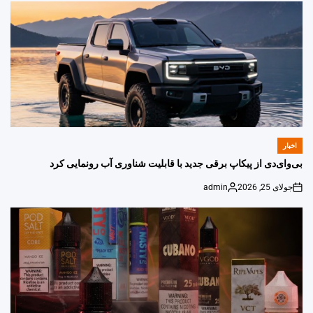
اخبار
POSTED
IN
بی‌وای‌دی از پیکاپ برقی جدید با قابلیت شناوری آب رونمایی کرد
جولای 25, 2026
admin
Posted
on
by