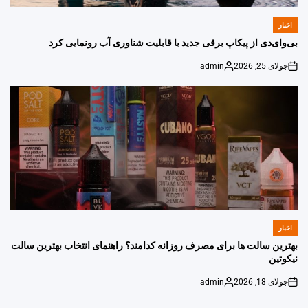
اخبار
POSTED
IN
بی‌وای‌دی از پیکاپ برقی جدید با قابلیت شناوری آب رونمایی کرد
جولای 25, 2026
admin
Posted
on
by
اخبار
POSTED
IN
بهترین سالت ها برای مصرف روزانه کدامند؟ راهنمای انتخاب بهترین سالت
نیکوتین
جولای 18, 2026
admin
Posted
on
by