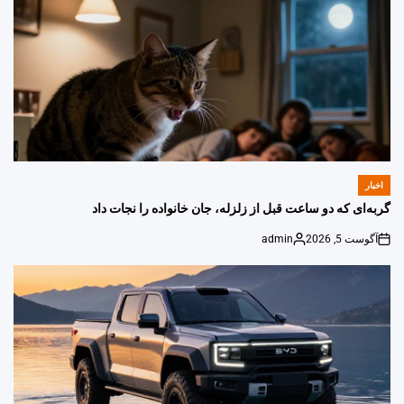
اخبار
POSTED
IN
گربه‌ای که دو ساعت قبل از زلزله، جان خانواده را نجات داد
آگوست 5, 2026
admin
Posted
on
by