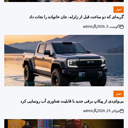
اخبار
POSTED
IN
گربه‌ای که دو ساعت قبل از زلزله، جان خانواده را نجات داد
آگوست 5, 2026
admin
Posted
on
by
اخبار
POSTED
IN
بی‌وای‌دی از پیکاپ برقی جدید با قابلیت شناوری آب رونمایی کرد
جولای 25, 2026
admin
Posted
on
by