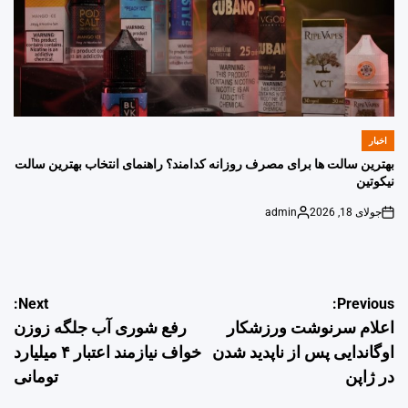
اخبار
POSTED
IN
بهترین سالت ها برای مصرف روزانه کدامند؟ راهنمای انتخاب بهترین سالت
نیکوتین
جولای 18, 2026
admin
Posted
on
by
راهبری
Next:
Previous:
اعلام سرنوشت ورزشکار
رفع شوری آب جلگه زوزن
نوشته
اوگاندایی پس از ناپدید شدن
خواف نیازمند اعتبار ۴ میلیارد
در ژاپن
تومانی