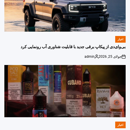
اخبار
POSTED
IN
بی‌وای‌دی از پیکاپ برقی جدید با قابلیت شناوری آب رونمایی کرد
جولای 25, 2026
admin
Posted
on
by
اخبار
POSTED