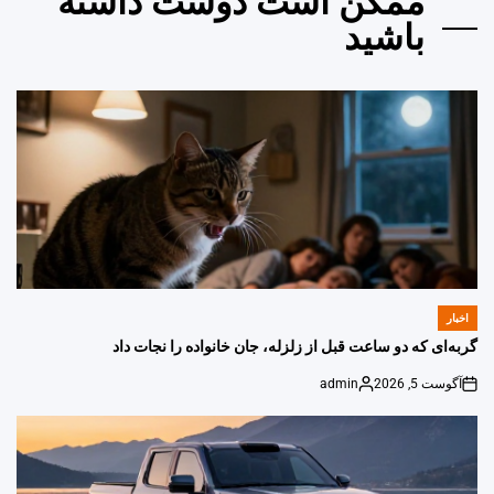
ممکن است دوست داشته
باشید
اخبار
POSTED
IN
گربه‌ای که دو ساعت قبل از زلزله، جان خانواده را نجات داد
آگوست 5, 2026
admin
Posted
on
by