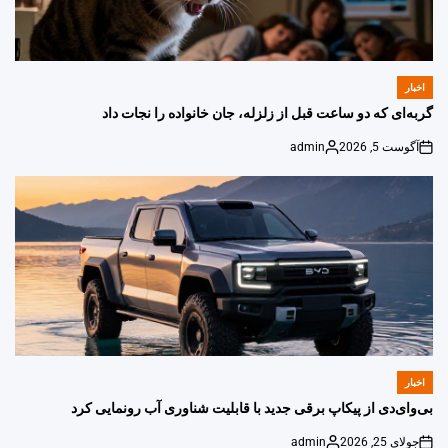
اخبار
POSTED
IN
گربه‌ای که دو ساعت قبل از زلزله، جان خانواده را نجات داد
آگوست 5, 2026
admin
Posted
on
by
اخبار
POSTED
IN
بی‌وای‌دی از پیکاپ برقی جدید با قابلیت شناوری آب رونمایی کرد
جولای 25, 2026
admin