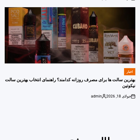
Posted
on
by
اخبار
POSTED
IN
بهترین سالت ها برای مصرف روزانه کدامند؟ راهنمای انتخاب بهترین سالت
نیکوتین
جولای 18, 2026
admin
Posted
on
by