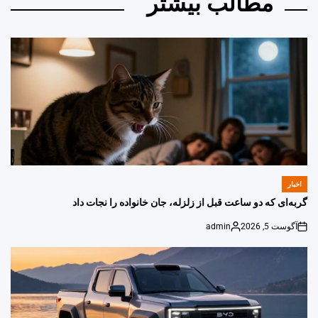
مطالب بیشتر
اخبار
POSTED
IN
گربه‌ای که دو ساعت قبل از زلزله، جان خانواده را نجات داد
آگوست 5, 2026
admin
Posted
on
by