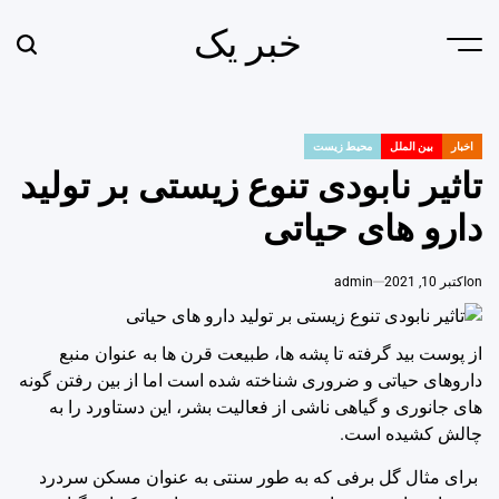
Ski
خبر یک
t
earch
Menu
conten
اخبار
بین الملل
محیط زیست
POSTED
IN
تاثیر نابودی تنوع زیستی بر تولید
دارو های حیاتی
on
اکتبر 10, 2021
admin
از پوست بید گرفته تا پشه ها، طبیعت قرن ها به عنوان منبع
داروهای حیاتی و ضروری شناخته شده است اما از بین رفتن گونه
های جانوری و گیاهی ناشی از فعالیت بشر، این دستاورد را به
چالش کشیده است.
برای مثال گل برفی که به طور سنتی به عنوان مسکن سردرد