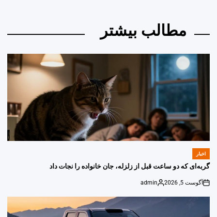
مطالب بیشتر
اخبار
POSTED
IN
گربه‌ای که دو ساعت قبل از زلزله، جان خانواده را نجات داد
آگوست 5, 2026
admin
Posted
on
by