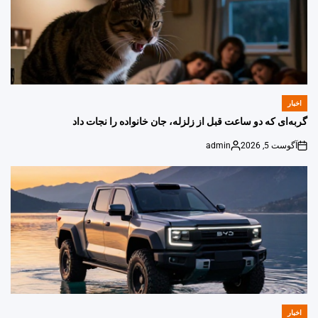
اخبار
POSTED
IN
گربه‌ای که دو ساعت قبل از زلزله، جان خانواده را نجات داد
آگوست 5, 2026
admin
Posted
on
by
اخبار
POSTED