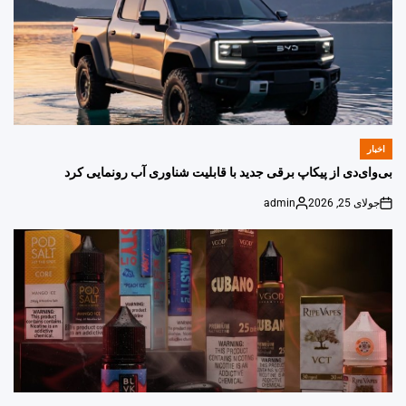
اخبار
POSTED
IN
بی‌وای‌دی از پیکاپ برقی جدید با قابلیت شناوری آب رونمایی کرد
جولای 25, 2026
admin
Posted
on
by