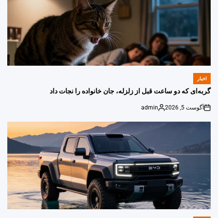
اخبار
POSTED
IN
گربه‌ای که دو ساعت قبل از زلزله، جان خانواده را نجات داد
آگوست 5, 2026
admin
Posted
on
by