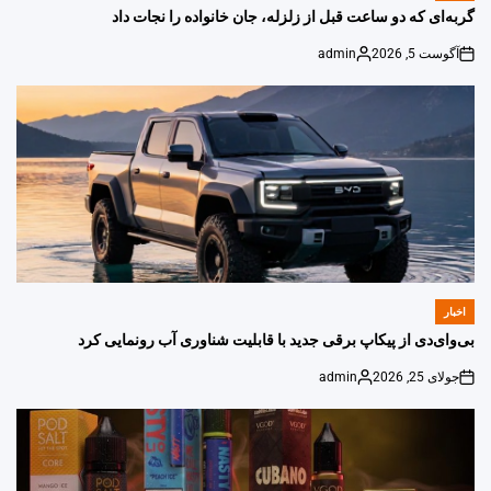
IN
گربه‌ای که دو ساعت قبل از زلزله، جان خانواده را نجات داد
آگوست 5, 2026
admin
Posted
on
by
اخبار
POSTED
IN
بی‌وای‌دی از پیکاپ برقی جدید با قابلیت شناوری آب رونمایی کرد
جولای 25, 2026
admin
Posted
on
by