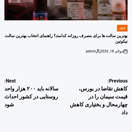
اخبار
POSTED
IN
بهترین سالت ها برای مصرف روزانه کدامند؟ راهنمای انتخاب بهترین سالت
نیکوتین
جولای 18, 2026
admin
Posted
on
by
راهبری
Next:
Previous:
کاهش تقاضا در بورس،
سالانه باید ۲۰۰ هزار واحد
نوشته
قیمت سیمان را در
روستایی در کشور احداث
چهارمحال و بختیاری کاهش
شود
داد