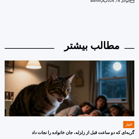
جولای 18, 2026
admin
Posted
on
by
مطالب بیشتر
اخبار
POSTED
IN
گربه‌ای که دو ساعت قبل از زلزله، جان خانواده را نجات داد