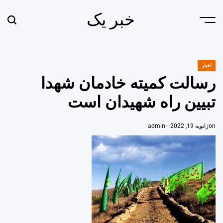
Ski
خبر یک
t
earch
Menu
conten
اخبار
POSTED
IN
رسالت کمیته خادمان شهدا
تبیین راه شهیدان است
on
ژانویه 19, 2022
admin