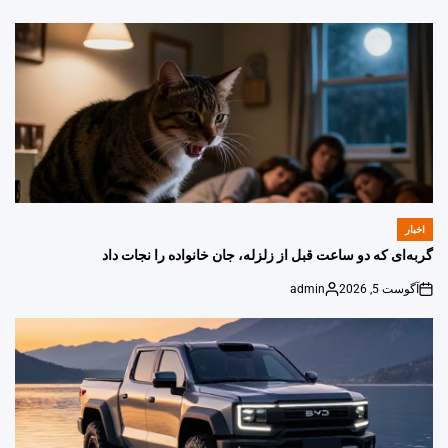
اخبار
POSTED
IN
گربه‌ای که دو ساعت قبل از زلزله، جان خانواده را نجات داد
آگوست 5, 2026
admin
Posted
on
by