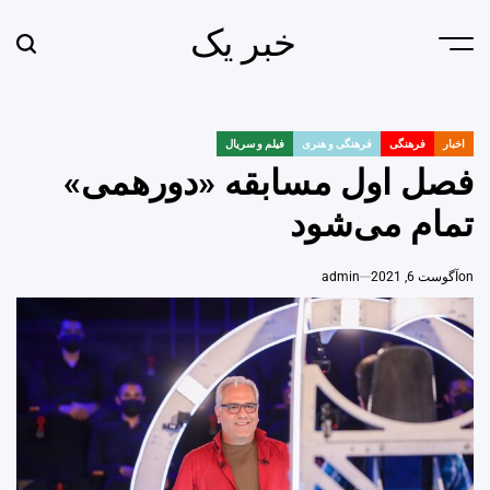
Ski
خبر یک
t
earch
Menu
conten
اخبار
فرهنگی
فرهنگی و هنری
فیلم و سریال
POSTED
IN
فصل اول مسابقه «دورهمی»
تمام می‌شود
on
آگوست 6, 2021
admin