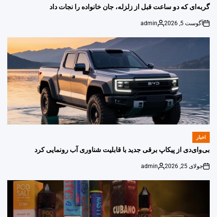
IN
گربه‌ای که دو ساعت قبل از زلزله، جان خانواده را نجات داد
آگوست 5, 2026
admin
Posted
on
by
اخبار
POSTED
IN
بی‌وای‌دی از پیکاپ برقی جدید با قابلیت شناوری آب رونمایی کرد
جولای 25, 2026
admin
Posted
on
by