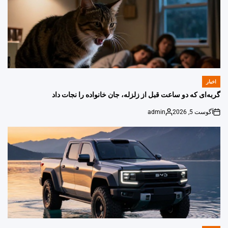
اخبار
POSTED
IN
گربه‌ای که دو ساعت قبل از زلزله، جان خانواده را نجات داد
آگوست 5, 2026
admin
Posted
on
by