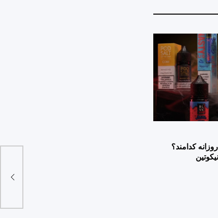
وزانه کدامند؟
یکوتین