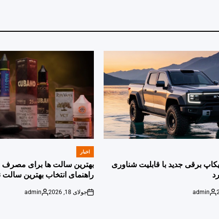
اخبار
POSTED
IN
پیکاپ برقی جدید با قابلیت شناوری
بهترین سالت ها برای مصرف ر
د
راهنمای انتخاب بهترین سالت ن
admin
جولای 18, 2026
admin
Posted
on
Posted
by
by