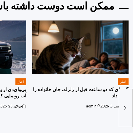
ممکن است دوست داشته باش
اخبار
اخبار
POSTED
POSTED
IN
IN
گربه‌ای که دو ساعت قبل از زلزله، جان خانواده را
بی‌وای‌دی از 
نجات داد
آب رونمایی کر
آگوست 5, 2026
admin
جولای 25, 2026
on
Posted
on
by