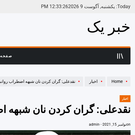
Ski
Today: یکشنبه, آگوست 9 2026
27
:
33
:
12
PM
t
conten
خبر یک
صفحه 
Home
اخبار
نقدعلی: گران کردن نان شبهه اضطراب روانی
اخبار
POSTED
IN
نقدعلی: گران کردن نان شبهه ا
on
نوامبر 15, 2021
admin