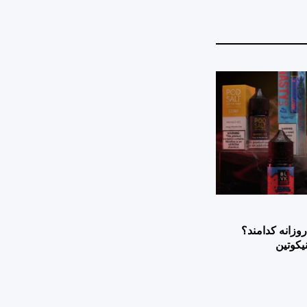
وزانه کدامند؟
یکوتین