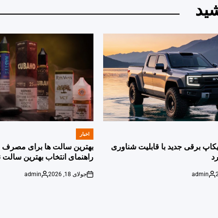
ید
اخبار
POSTED
IN
پیکاپ برقی جدید با قابلیت شناوری
بهترین سالت ها برای مصرف ر
د
راهنمای انتخاب بهترین سالت ن
admin
جولای 18, 2026
admin
Posted
on
Posted
by
by