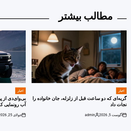
مطالب بیشتر
اخبار
اخبار
POSTED
POSTED
IN
IN
گربه‌ای که دو ساعت قبل از زلزله، جان خانواده را
بی‌وای‌دی از 
نجات داد
آب رونمایی کر
آگوست 5, 2026
admin
جولای 25, 2026
on
Posted
on
by