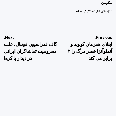
نیکوتین
جولای 18, 2026
admin
Posted
on
by
راهبری
Next:
Previous:
ابتلای همزمانِ کووید و
گاف فدراسیون فوتبال، علت
نوشته
آنفلوآنزا خطر مرگ را ۲
محرومیت تماشاگران ایرانی
برابر می کند
در دیدار با کره!