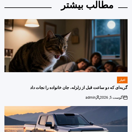
مطالب بیشتر
اخبار
POSTED
IN
گربه‌ای که دو ساعت قبل از زلزله، جان خانواده را نجات داد
آگوست 5, 2026
admin
Posted
on
by