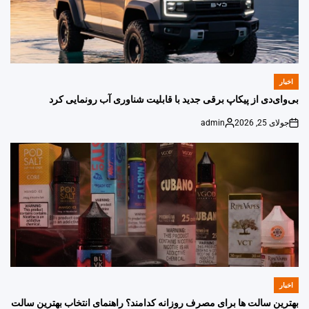
اخبار
POSTED
IN
بی‌وای‌دی از پیکاپ برقی جدید با قابلیت شناوری آب رونمایی کرد
جولای 25, 2026
admin
Posted
on
by
اخبار
POSTED
IN
بهترین سالت ها برای مصرف روزانه کدامند؟ راهنمای انتخاب بهترین سالت