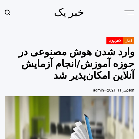
Ski
خبر یک
t
earch
Menu
conten
اخبار
تکنولوژی
POSTED
IN
وارد شدن هوش مصنوعی در
حوزه آموزش/انجام آزمایش
آنلاین امکان‌پذیر شد
on
اکتبر 11, 2021
admin