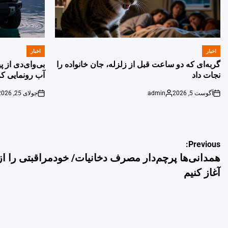
اخبار
اخبار
POSTED
POSTED
IN
IN
گربه‌ای که دو ساعت قبل از زلزله، جان خانواده را
بی‌وای‌دی از 
نجات داد
آب رونمایی کر
آگوست 5, 2026
admin
جولای 25, 2026
on
Posted
on
by
راهبری
Previous:
همدانی‌ها پرچم‌دار مصرف دخانیات/ خودمراقبتی را ا
نوشته
آغاز کنیم