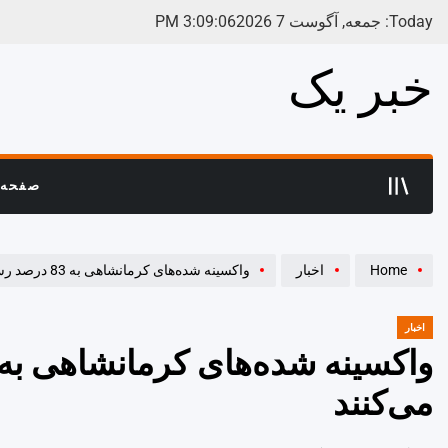
Ski
Today: جمعه, آگوست 7 2026
07
:
09
:
3
PM
t
conten
خبر یک
صفحه 
Home
اخبار
واکسینه شده‌های کرمانشاهی به 83 درصد رسید/ 17 درصد هنوز مقاومت می‌کنند
اخبار
POSTED
IN
می‌کنند