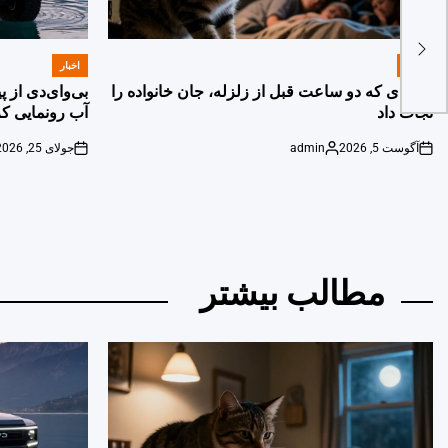
اخبار
اخبار
POSTED
POSTED
IN
IN
گربه‌ای که دو ساعت قبل از زلزله، جان خانواده را
بی‌وای‌دی از 
نجات داد
آب رونمایی کر
آگوست 5, 2026
admin
جولای 25, 2026
on
Posted
on
by
مطالب بیشتر