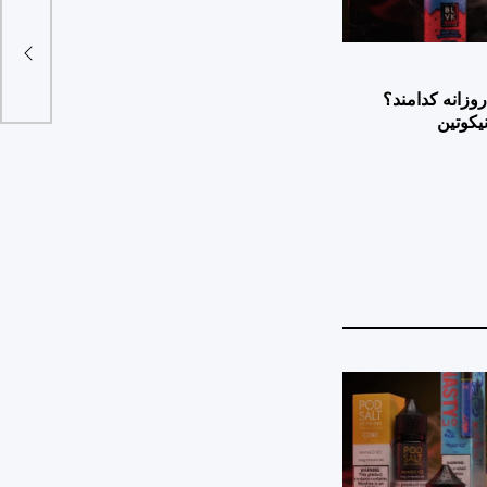
برد
وزانه کدامند؟
یکوتین