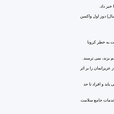
ادی در گفت و گو با ایسنا، با اشاره به استمرار روند واکسیناسیون، گفت: تاکنون 83 درصد جمعیت هدف استان(افراد بالای 12 سال) دوز اول واکسن
ه نسبت به خطر کرونا
 بزند، نمی ترسند.
زیزانمان را بر اثر
بد و افراد تا حد
رکز خدمات جامع سلامت