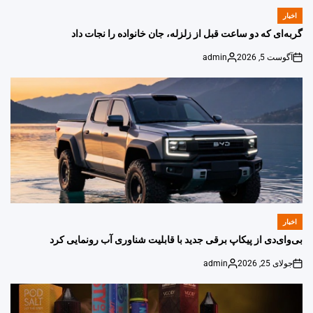
اخبار
POSTED
IN
گربه‌ای که دو ساعت قبل از زلزله، جان خانواده را نجات داد
آگوست 5, 2026
admin
Posted
on
by
اخبار
POSTED
IN
بی‌وای‌دی از پیکاپ برقی جدید با قابلیت شناوری آب رونمایی کرد
جولای 25, 2026
admin
Posted
on
by