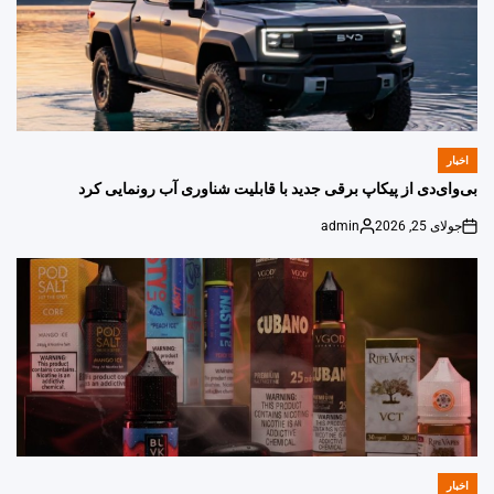
اخبار
POSTED
IN
بی‌وای‌دی از پیکاپ برقی جدید با قابلیت شناوری آب رونمایی کرد
جولای 25, 2026
admin
Posted
on
by
اخبار
POSTED