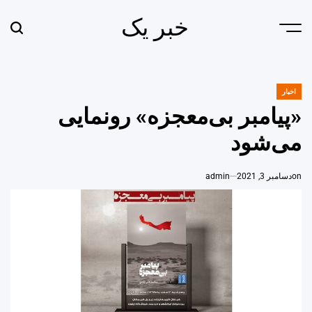
Ski
خبر یک
t
earch
Menu
conten
اخبار
POSTED
IN
«پیامبر بی‌معجزه» رونمایی
می‌شود
on
دسامبر 3, 2021
admin