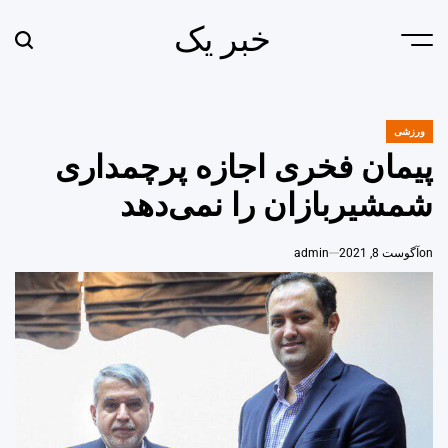
Ski
خبر یک
t
earch
Menu
conten
ورزشی
POSTED
IN
پیمان فخری اجازه پرچمداری
شمشیربازان را نمی‌دهد
on
آگوست 8, 2021
admin