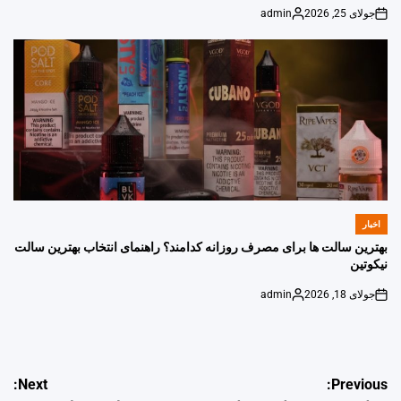
جولای 25, 2026
admin
Posted
on
by
اخبار
POSTED
IN
بهترین سالت ها برای مصرف روزانه کدامند؟ راهنمای انتخاب بهترین سالت
نیکوتین
جولای 18, 2026
admin
Posted
on
by
راهبری
Next:
Previous: