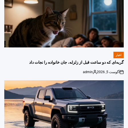
اخبار
POSTED
IN
گربه‌ای که دو ساعت قبل از زلزله، جان خانواده را نجات داد
آگوست 5, 2026
admin
Posted
on
by