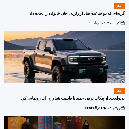
اخبار
POSTED
IN
گربه‌ای که دو ساعت قبل از زلزله، جان خانواده را نجات داد
آگوست 5, 2026
admin
Posted
on
by
اخبار
POSTED
IN
بی‌وای‌دی از پیکاپ برقی جدید با قابلیت شناوری آب رونمایی کرد
جولای 25, 2026
admin
Posted
on
by