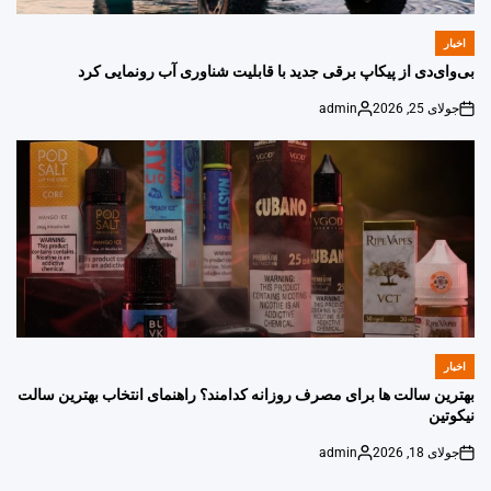
اخبار
POSTED
IN
بی‌وای‌دی از پیکاپ برقی جدید با قابلیت شناوری آب رونمایی کرد
جولای 25, 2026
admin
Posted
on
by
اخبار
POSTED
IN
بهترین سالت ها برای مصرف روزانه کدامند؟ راهنمای انتخاب بهترین سالت
نیکوتین
جولای 18, 2026
admin
Posted
on
by